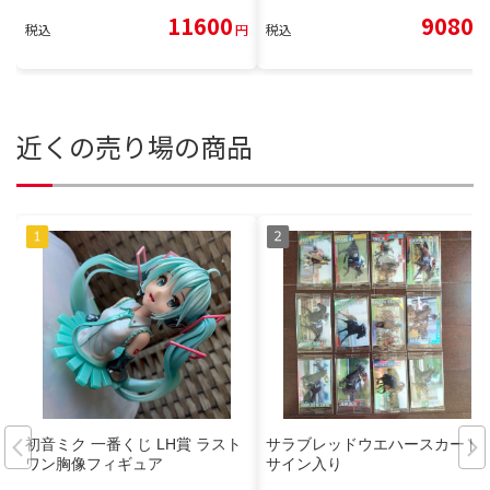
11600
9080
税込
円
税込
円
近くの売り場の商品
初音ミク 一番くじ LH賞 ラスト
サラブレッドウエハースカード
ワン胸像フィギュア
サイン入り