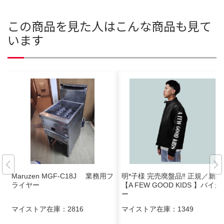
この商品を見た人はこんな商品も見て
います
Maruzen MGF-C18J 業務用フ
明*子様 完売廃盤品‼︎ 正規／新品
ライヤー
【A FEW GOOD KIDS 】バイカ
ー
マイストア在庫：
2816
マイストア在庫：
1349