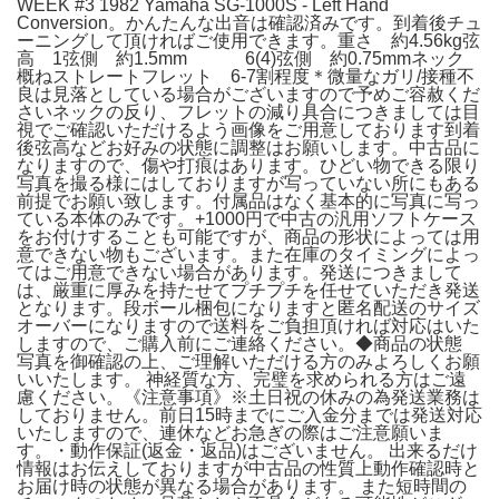
WEEK #3 1982 Yamaha SG-1000S - Left Hand
Conversion。かんたんな出音は確認済みです。到着後チュ
ーニングして頂ければご使用できます。重さ 約4.56kg弦
高 1弦側 約1.5mm 6(4)弦側 約0.75mmネック
概ねストレートフレット 6-7割程度＊微量なガリ/接種不
良は見落としている場合がございますので予めご容赦くだ
さいネックの反り、フレットの減り具合につきましては目
視でご確認いただけるよう画像をご用意しております到着
後弦高などお好みの状態に調整はお願いします。中古品に
なりますので、傷や打痕はあります。ひどい物できる限り
写真を撮る様にはしておりますが写っていない所にもある
前提でお願い致します。付属品はなく基本的に写真に写っ
ている本体のみです。+1000円で中古の汎用ソフトケース
をお付けすることも可能ですが、商品の形状によっては用
意できない物もございます。また在庫のタイミングによっ
てはご用意できない場合があります。発送につきまして
は、厳重に厚みを持たせてプチプチを任せていただき発送
となります。段ボール梱包になりますと匿名配送のサイズ
オーバーになりますので送料をご負担頂ければ対応はいた
しますので、ご購入前にご連絡ください。◆商品の状態
写真を御確認の上、ご理解いただける方のみよろしくお願
いいたします。 神経質な方、完璧を求められる方はご遠
慮ください。《注意事項》※土日祝の休みの為発送業務は
しておりません。前日15時までにご入金分までは発送対応
いたしますので、連休などお急ぎの際はご注意願いま
す。・動作保証(返金・返品)はございません。 出来るだけ
情報はお伝えしておりますが中古品の性質上動作確認時と
お届け時の状態が異なる場合があります。 また短時間の