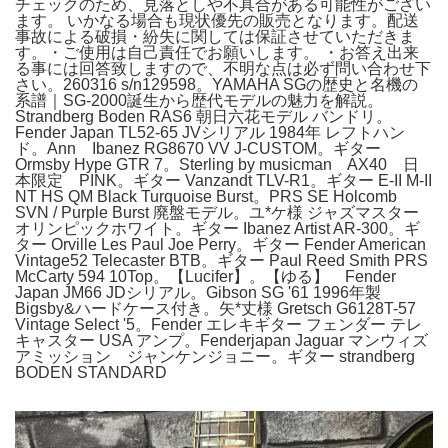
チェックのため、見落としや不具合がある可能性がござい
ます。 いかなる場合も現状優先の販売となります。配送
事故による破損・紛失に関しては保証させていただきま
す。・ご使用は自己責任でお願いします。 ・お答え出来
る事には回答致しますので、不明な点は必ず問い合わせ下
さい。260316 s/n129598。YAMAHA SGの歴史と名機の
系譜｜SG-2000誕生から歴代モデルの魅力を解説。
Strandberg Boden RAS6 朝日六花モデル バンドリ。
Fender Japan TL52-65 JVシリアル 1984年 レフトハン
ド。Ann Ibanez RG8670 VV J-CUSTOM。ギター
Ormsby Hype GTR 7。Sterling by musicman AX40 日
本限定 PINK。ギター Vanzandt TLV-R1。ギター E-II M-II
NT HS QM Black Turquoise Burst。PRS SE Holcomb
SVN / Purple Burst 廃盤モデル。ユ*ケ様 ジャズマスター
オリンピックホワイト。ギター Ibanez Artist AR-300。ギ
ター Orville Les Paul Joe Perry。ギター Fender American
Vintage52 Telecaster BTB。ギター Paul Reed Smith PRS
McCarty 594 10Top。【Lucifer】。【ゆる】 Fender
Japan JM66 JDシリアル。Gibson SG '61 1996年製
Bigsby&ハードケース付き。矢*丈様 Gretsch G6128T-57
Vintage Select '5。Fender エレキギター フェンダー テレ
キャスター USA アンプ。Fenderjapan Jaguar マンウィズ
アミッション ジャンケンジョニー。ギター strandberg
BODEN STANDARD