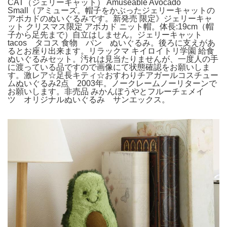
CAT（ジェリーキャット） Amuseable Avocado
Small（アミューズ。帽子をかぶったジェリーキャットの
アボカドのぬいぐるみです。新発売 限定》ジェリーキャ
ット クリスマス限定 アボカド ニット帽。体長:19cm（帽
子から足先まで）自立はしません。ジェリーキャット
tacos タコス 食物 パン ぬいぐるみ。後ろに支えがあ
るとお座り出来ます。リラックマ キイロイトリ学園 給食
ぬいぐるみセット。汚れは見当たりませんが、一度人の手
に渡っている品ですので画像にて状態確認をお願いしま
す。激レア☆足長キティ☆おすわりチアガールコスチュー
ムぬいぐるみ2点 2003年。ノークレームノーリターンで
お願いします。非売品 みかんぼうやとフルーチェメイ
ツ オリジナルぬいぐるみ サンエックス。