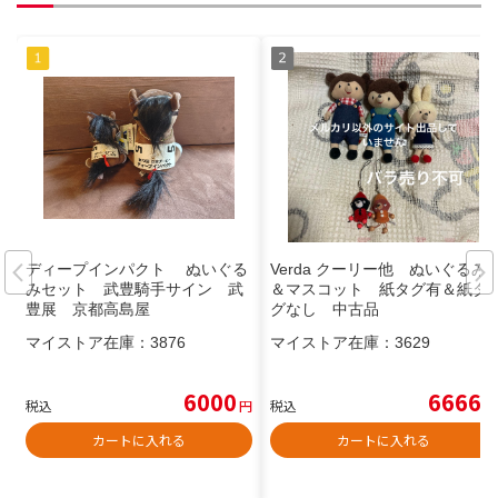
ディープインパクト ぬいぐる
Verda クーリー他 ぬいぐるみ
みセット 武豊騎手サイン 武
＆マスコット 紙タグ有＆紙タ
豊展 京都高島屋
グなし 中古品
マイストア在庫：
3876
マイストア在庫：
3629
6000
6666
税込
円
税込
円
カートに入れる
カートに入れる