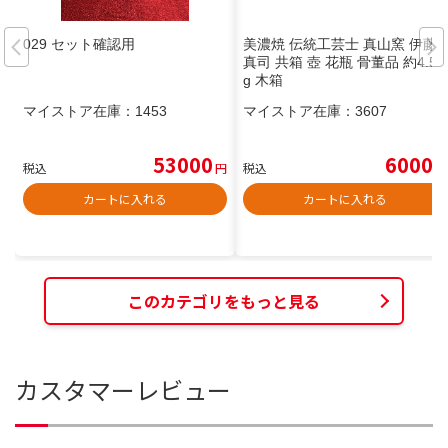
029 セット確認用
美濃焼 伝統工芸士 真山窯 伊藤
真司 共箱 壺 花瓶 骨董品 約4.5k
g 木箱
マイストア在庫：
1453
マイストア在庫：
3607
53000
6000
税込
円
税込
円
カートに入れる
カートに入れる
このカテゴリをもっと見る
カスタマーレビュー