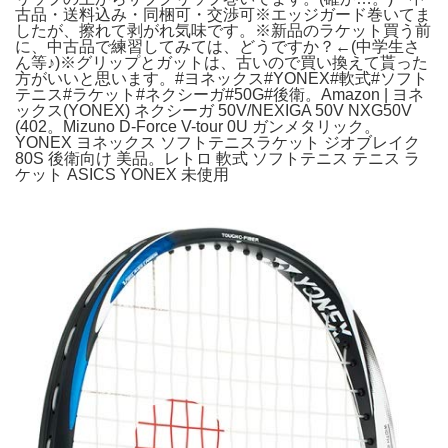
古品・送料込み・同梱可・交渉可※エッジガード巻いてま
したが、擦れて剥がれ気味です。※新品のラケット買う前
に、中古品で練習してみては、どうですか？←(中学生さ
ん等♪)※グリップとガットは、古いので買い換えて貰った
方がいいと思います。#ヨネックス#YONEX#軟式#ソフト
テニス#ラケット#ネクシーガ#50G#後衛。Amazon | ヨネ
ックス(YONEX) ネクシーガ 50V/NEXIGA 50V NXG50V
(402。Mizuno D-Force V-tour 0U ガンメタリック。
YONEX ヨネックス ソフトテニスラケット ジオブレイク
80S 後衛向け 美品。レトロ 軟式 ソフトテニス テニス ラ
ケット ASICS YONEX 未使用