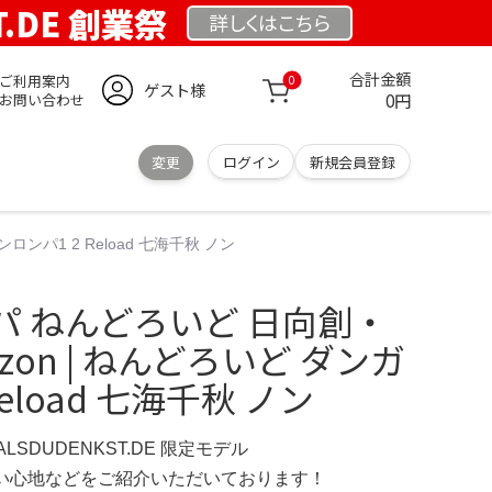
T.DE 創業祭
詳しくは
こちら
合計金額
ご利用案内
0
ゲスト様
0円
お問い合わせ
変更
ログイン
新規会員登録
ンパ1 2 Reload 七海千秋 ノン
パ ねんどろいど 日向創・
zon | ねんどろいど ダンガ
eload 七海千秋 ノン
ERALSDUDENKST.DE 限定モデル
の使い心地などをご紹介いただいております！