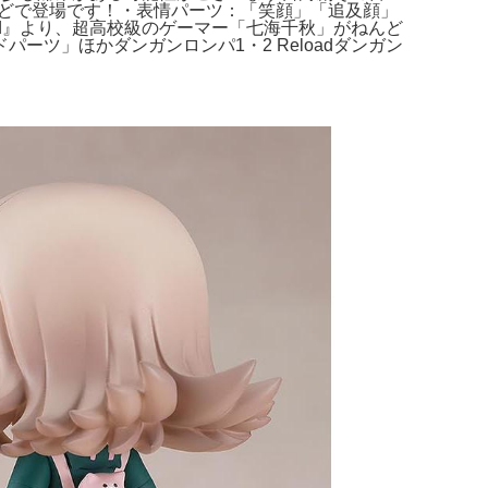
ろいどで登場です！・表情パーツ：「笑顔」「追及顔」
ad』より、超高校級のゲーマー「七海千秋」がねんど
ツ」ほかダンガンロンパ1・2 Reloadダンガン