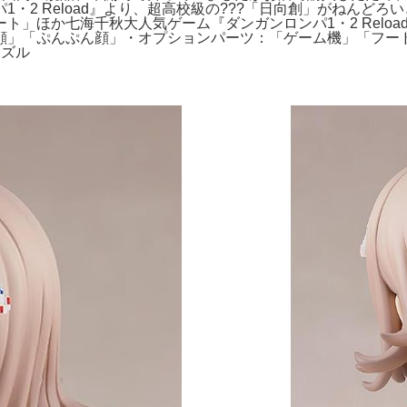
・2 Reload』より、超高校級の???「日向創」がねんど
ト」ほか七海千秋大人気ゲーム『ダンガンロンパ1・2 Relo
」「ぷんぷん顔」・オプションパーツ：「ゲーム機」「フードパー
イズル