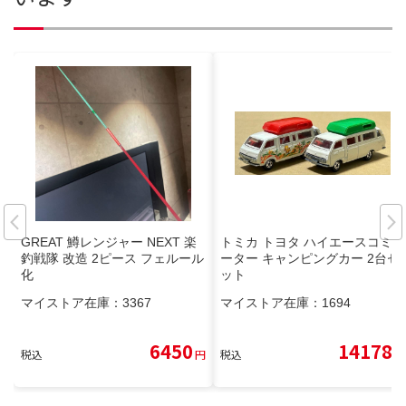
GREAT 鱒レンジャー NEXT 楽
トミカ トヨタ ハイエースコミュ
釣戦隊 改造 2ピース フェルール
ーター キャンピングカー 2台セ
化
ット
マイストア在庫：
3367
マイストア在庫：
1694
6450
14178
税込
円
税込
円