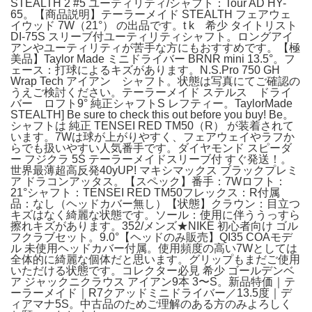
STEALTH 2 #5 ユーティリティ/シャフト：Tour AD HY-
65。【商品説明】テーラーメイド STEALTH フェアウェ
イウッド 7W（21°） の出品です。t k 希少 タイトリスト
DI-75S スリーブ付ユーティリティシャフト。ロングアイ
アンやユーティリティが苦手な方にもおすすめです。【極
美品】Taylor Made ミニドライバー BRNR mini 13.5°。フ
ェース：打球によるキズがあります。N.S.Pro 750 GH
Wrap Tech アイアン シャフト。状態は写真にてご確認の
うえご検討ください。テーラーメイド ステルス ドライ
バー ロフト9° 純正シャフトS レフティー。TaylorMade
STEALTH] Be sure to check this out before you buy! Be。
シャフトは 純正 TENSEI RED TM50（R） が装着されて
います。7Wは球が上がりやすく、フェアウェイやラフか
らでも扱いやすい人気番手です。ダイヤモンド スピーダ
ー フジクラ 5S テーラーメイドスリーブ付 すぐ発送！。
世界最薄超高反発40yUP! マキシマックス ブラックプレミ
ア ドラコンアッタス。【スペック】番手：7Wロフト：
21°シャフト：TENSEI RED TM50フレックス：R付属
品：なし（ヘッドカバー無し）【状態】クラウン：目立つ
キズはなく綺麗な状態です。ソール：使用に伴ううっすら
擦れキズがあります。352/メンズ★NIKE 初心者向け ゴル
フクラブセット。9.0°【ヘッドのみ販売】QI35 COAモデ
ル 未使用ヘッドカバー付属。使用頻度の高い7Wとしては
全体的に綺麗な個体だと思います。グリップもまだご使用
いただける状態です。コレクター必見 希少 ゴールデンベ
ア ジャックニクラウス アイアン9本 3〜S。新品特価｜テ
ーラーメイド｜R7クアッドミニドライバー／13.5度｜デ
ィアマナ5S。中古品のためご理解のある方のみよろしく