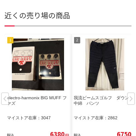
近くの売り場の商品
electro-harmonix BIG MUFF フ
我流ビームスゴルフ ダウン
ァズ
中綿 パンツ
マイストア在庫：
3047
マイストア在庫：
2862
6380
6750
税込
円
税込
円