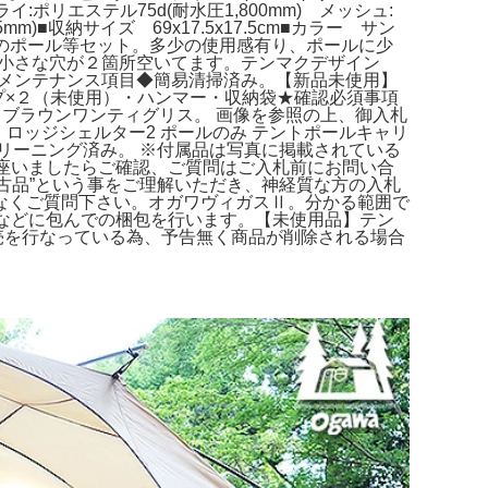
フライ:ポリエステル75d(耐水圧1,800mm) メッシュ:
収納サイズ 69x17.5x17.5cm■カラー サン
ロゴスのポール等セット。多少の使用感有り、ポールに少
いの小さな穴が２箇所空いてます。テンマクデザイン
。◆メンテナンス項目◆簡易清掃済み。【新品未使用】
イロープ×２（未使用）・ハンマー・収納袋★確認必須事項
Tent ブラウンワンティグリス。 画像を参照の上、御入札
ガワ ロッジシェルター2 ポールのみ テントポールキャリ
 クリーニング済み。 ※付属品は写真に掲載されている
な点が御座いましたらご確認、ご質問はご入札前にお問い合
、“中古品”という事をご理解いただき、神経質な方の入札
なくご質問下さい。オガワヴィガスⅡ。分かる範囲で
プチなどに包んでの梱包を行います。【未使用品】テン
の併売を行なっている為、予告無く商品が削除される場合