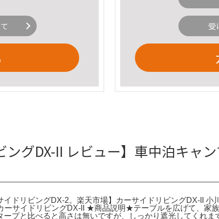
いて
受
る
ビングDX-II レビュー】車中泊キャ
ドリビングDX-2。楽天市場】カーサイドリビングDX-II 小川
AWA オガワ カーサイドリビングDX-II ★商品説明★テーブルを広
タープと比べると高さは無いですが、しっかり遮光してくれます