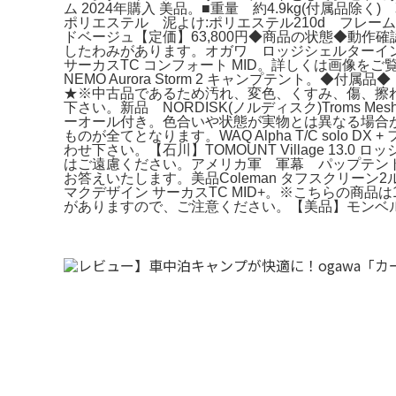
ム 2024年購入 美品。■重量 約4.9kg(付属品除く) 
ポリエステル 泥よけ:ポリエステル210d フレーム:
ドベージュ【定価】63,800円◆商品の状態◆動作確
したわみがあります。オガワ ロッジシェルターイン
サーカスTC コンフォート MID。詳しくは画像を
NEMO Aurora Storm 2 キャンプテント
★※中古品であるため汚れ、変色、くすみ、傷、擦れなどある
下さい。新品 NORDISK(ノルディスク)Troms
ーオール付き。色合いや状態が実物とは異なる場合がござ
ものが全てとなります。WAQ Alpha T/C so
わせ下さい。【石川】TOMOUNT Village 1
はご遠慮ください。アメリカ軍 軍幕 パップテン
お答えいたします。美品Coleman タフスクリー
マクデザイン サーカスTC MID+。※こちらの商
がありますので、ご注意ください。【美品】モンベル 