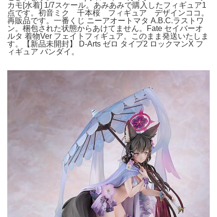
カモ[水着] 1/7スケール。あみあみで購入したフィギュア1
点です。初音ミク 千本桜 フィギュア デザインココ。
再販品です。一番くじ ニーアオートマタ A.B.C.ラストワ
ン。梱包された状態からあけてません。Fate セイバーオ
ルタ 着物Ver フェイトフィギュア。このまま発送いたしま
す。【新品未開封】 D-Arts ゼロ タイプ2 ロックマンX フ
ィギュア バンダイ。