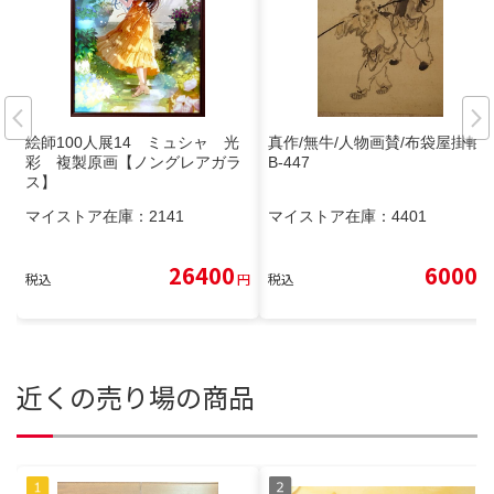
絵師100人展14 ミュシャ 光
真作/無牛/人物画賛/布袋屋掛軸H
彩 複製原画【ノングレアガラ
B-447
ス】
マイストア在庫：
2141
マイストア在庫：
4401
26400
6000
税込
円
税込
円
近くの売り場の商品