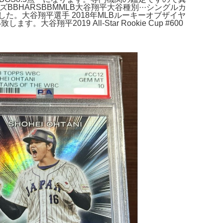
HARSBBMMLB大谷翔平大谷種別···シングルカ
ました。大谷翔平選手 2018年MLBルーキーオブザイヤ
翔平2019 All-Star Rookie Cup #600