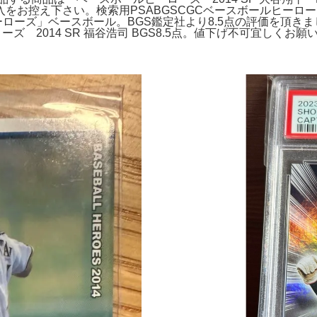
控え下さい。検索用PSABGSCGCベースボールヒーローズBB
ルヒーローズ」ベースボール。BGS鑑定社より8.5点の評価を頂き
14 SR 福谷浩司 BGS8.5点。値下げ不可宜しくお願い致します。大谷