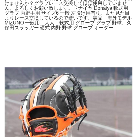
けませんか？グラブレース交換してほぼ使用していませ
ん。よろしくお願い致します。ドナイヤ Donaiya 軟式用
グラブ 内野手用 サイズ6 一般 左投げ用有り。また見た目
よりレース交換しているので硬いです。美品 海外モデル
MIZUNO 一般用 大人 軟式用 グローブ グラブ 野球。久
保田スラッガー 硬式 内野 野球 グローブ オーダー。