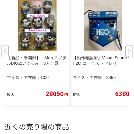
【新品・未開封】 Man スノチ
【動作確認済】Visual Sound V2
ルBIGぬいぐるみ 9人全員
H2O コーラス ディレイ
マイストア在庫：
1024
マイストア在庫：
2356
28050
6380
税込
円
税込
円
近くの売り場の商品