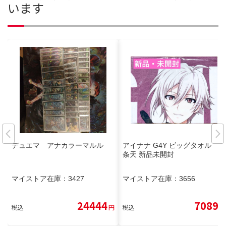
います
デュエマ アナカラーマルル
アイナナ G4Y ビッグタオル 九
条天 新品未開封
マイストア在庫：
3427
マイストア在庫：
3656
24444
7089
税込
円
税込
円