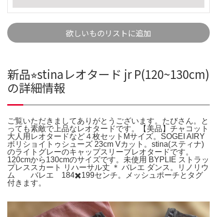
欲しいものリストに追加
新品⭐︎stinaレオタード jr P(120~130cm)
の詳細情報
ご覧いただきましてありがとうございます。たびさん。と
っても素敵で上品なレオタードです。【美品】チャコット
大人用レオタードなど４枚セットMサイズ。SOGEI AIRY
ボリショイトゥシューズ 23cm Vカット。stina(スティナ)
のライトグレーのキャップスリーブレオタードです。
120cmから130cmのサイズです。未使用 BYPLIE ストラッ
プレススカート リハーサル丈 ＊ バレエ ダンス。リノリウ
ム バレエ 184✖️199センチ。メッシュポーチとタグ
付きます。