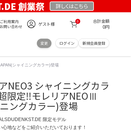
T.DE 創業祭
詳しくは
こちら
合計金額
ご利用案内
0
ゲスト様
0円
お問い合わせ
変更
ログイン
新規会員登録
JAPAN(シャイニングカラー)登場
アNEO3 シャイニングカラ
の超限定‼︎モレリアNEOⅢ
ャイニングカラー)登場
ERALSDUDENKST.DE 限定モデル
の使い心地などをご紹介いただいております！