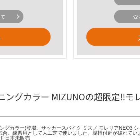
いて
受
る
ングカラー MIZUNOの超限定‼︎モレ
ャイニングカラー)登場。サッカースパイク ミズノ モレリアNEO3 
フリマ。試合、練習用として人工芝で使いました。親指付近が破れてい
TF 日本未販売