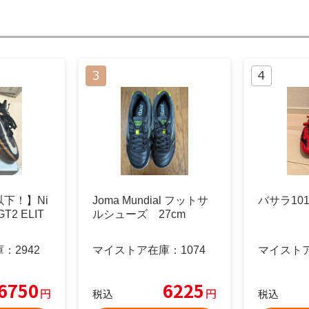
下！】Ni
Joma Mundial フットサ
バサラ101 
T2 ELIT
ルシューズ 27cm
庫：
2942
マイストア在庫：
1074
マイスト
6750
6225
円
円
税込
税込