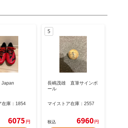
Japan
長嶋茂雄 直筆サインボ
ール
ア在庫：
1854
マイストア在庫：
2557
6075
6960
円
円
税込