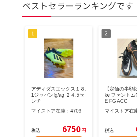
ベストセラーランキングです
アディダスエックス１８.
【定価の半額以
1ジャパンfg/ag ２４.5セ
ke ファントムG
ンチ
E FG ACC
マイストア在庫：
4703
マイストア在
6750
円
税込
税込