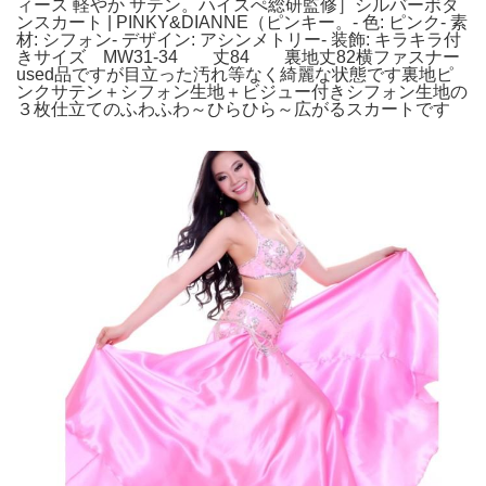
ィース 軽やか サテン。ハイスぺ総研監修］シルバーボタ
ンスカート | PINKY&DIANNE（ピンキー。- 色: ピンク- 素
材: シフォン- デザイン: アシンメトリー- 装飾: キラキラ付
きサイズ MW31-34 丈84 裏地丈82横ファスナー
used品ですが目立った汚れ等なく綺麗な状態です裏地ピ
ンクサテン＋シフォン生地＋ビジュー付きシフォン生地の
３枚仕立てのふわふわ～ひらひら～広がるスカートです