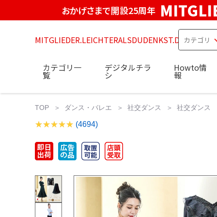
MITGLI
おかげさまで開設25周年
MITGLIEDER.LEICHTERALSDUDENKST.DE
カテゴリ一
デジタルチラ
Howto情
覧
シ
報
TOP
ダンス・バレエ
社交ダンス
社交ダンス 
(4694)