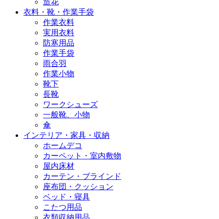
造花
衣料・靴・作業手袋
作業衣料
実用衣料
防寒用品
作業手袋
雨合羽
作業小物
靴下
長靴
ワークシューズ
一般靴、小物
傘
インテリア・家具・収納
ホームデコ
カーペット・室内敷物
屋内床材
カーテン・ブラインド
座布団・クッション
ベッド・寝具
こたつ用品
衣類収納用品