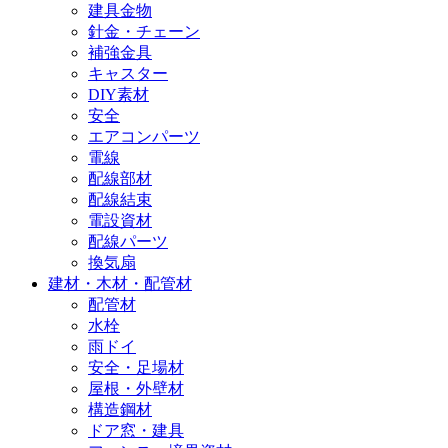
建具金物
針金・チェーン
補強金具
キャスター
DIY素材
安全
エアコンパーツ
電線
配線部材
配線結束
電設資材
配線パーツ
換気扇
建材・木材・配管材
配管材
水栓
雨ドイ
安全・足場材
屋根・外壁材
構造鋼材
ドア窓・建具