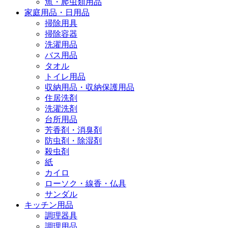
魚・爬虫類用品
家庭用品・日用品
掃除用具
掃除容器
洗濯用品
バス用品
タオル
トイレ用品
収納用品・収納保護用品
住居洗剤
洗濯洗剤
台所用品
芳香剤・消臭剤
防虫剤・除湿剤
殺虫剤
紙
カイロ
ローソク・線香・仏具
サンダル
キッチン用品
調理器具
調理用品