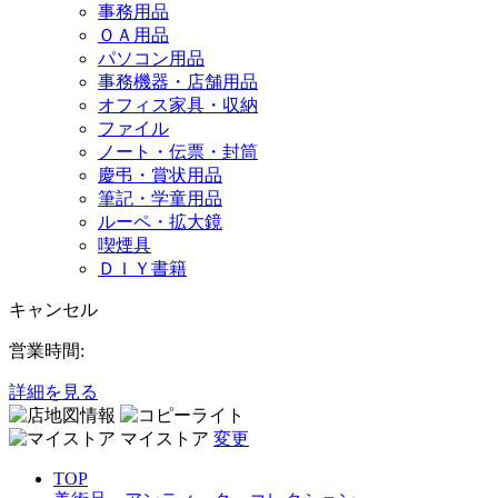
事務用品
ＯＡ用品
パソコン用品
事務機器・店舗用品
オフィス家具・収納
ファイル
ノート・伝票・封筒
慶弔・賞状用品
筆記・学童用品
ルーペ・拡大鏡
喫煙具
ＤＩＹ書籍
キャンセル
営業時間:
詳細を見る
マイストア
変更
TOP