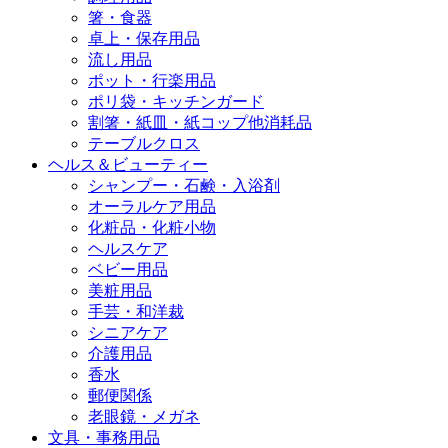
箸・食器
卓上・保存用品
流し用品
ポット・行楽用品
ポリ袋・キッチンガード
割箸・紙皿・紙コップ他消耗品
テーブルクロス
ヘルス＆ビューティー
シャンプー・石鹸・入浴剤
オーラルケア用品
化粧品・化粧小物
ヘルスケア
ベビー用品
美粧用品
手芸・和洋裁
シニアケア
介護用品
香水
郵便関係
老眼鏡・メガネ
文具・事務用品