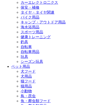
カーエレクトロ二クス
保安・補修
タイヤ・タイヤ関連
バイク用品
キャンプ・アウトドア用品
海水浴用品
スポーツ用品
健康トレーニング
釣具
自転車
自転車用品
玩具
シーズン玩具
ペット用品
犬フード
犬用品
猫フード
猫用品
小動物
鳥・昆虫
魚・爬虫類フード