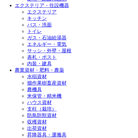
エクステリア・住設機器
エクステリア
キッチン
バス・洗面
トイレ
ガス・石油給湯器
エネルギー・電気
サッシ・外壁・屋根
表札・ポスト
内装・建具
農業資材・肥料・農薬
水稲資材
畑作果樹畜産資材
農機具
米保管・精米機
ハウス資材
支柱（栽培）
防鳥防獣資材
収穫資材
出荷資材
昇降器具・運搬具