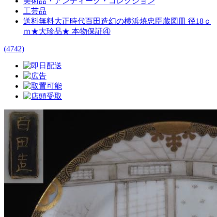
美術品・アンティーク・コレクション
工芸品
送料無料大正時代百田造幻の横浜焼忠臣蔵図皿 径18ｃ
ｍ★大珍品★ 本物保証④
(4742)