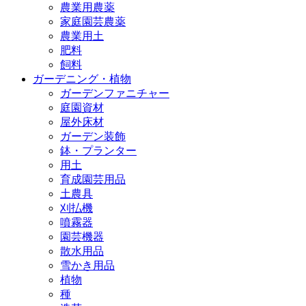
農業用農薬
家庭園芸農薬
農業用土
肥料
飼料
ガーデニング・植物
ガーデンファニチャー
庭園資材
屋外床材
ガーデン装飾
鉢・プランター
用土
育成園芸用品
土農具
刈払機
噴霧器
園芸機器
散水用品
雪かき用品
植物
種