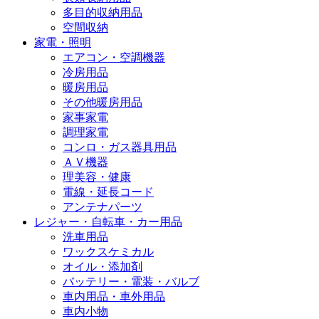
多目的収納用品
空間収納
家電・照明
エアコン・空調機器
冷房用品
暖房用品
その他暖房用品
家事家電
調理家電
コンロ・ガス器具用品
ＡＶ機器
理美容・健康
電線・延長コード
アンテナパーツ
レジャー・自転車・カー用品
洗車用品
ワックスケミカル
オイル・添加剤
バッテリー・電装・バルブ
車内用品・車外用品
車内小物