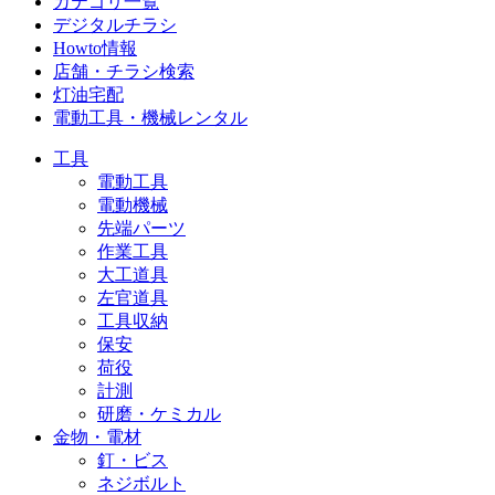
カテゴリ一覧
デジタルチラシ
Howto情報
店舗・チラシ検索
灯油宅配
電動工具・機械レンタル
工具
電動工具
電動機械
先端パーツ
作業工具
大工道具
左官道具
工具収納
保安
荷役
計測
研磨・ケミカル
金物・電材
釘・ビス
ネジボルト