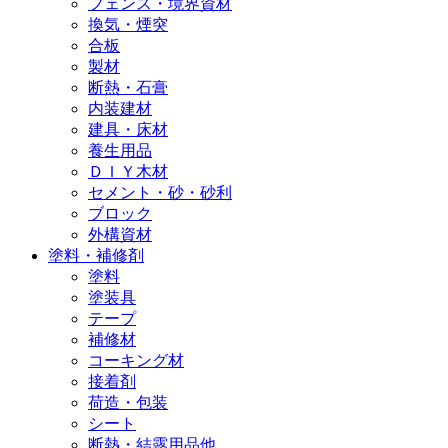
フェンス・境界資材
換気・煙突
合板
製材
断熱・石膏
内装建材
建具・床材
養生用品
ＤＩＹ木材
セメント・砂・砂利
ブロック
外構資材
塗料・補修剤
塗料
塗装具
テープ
補修材
コーキング材
接着剤
荷造・包装
シート
断熱・結露用品他