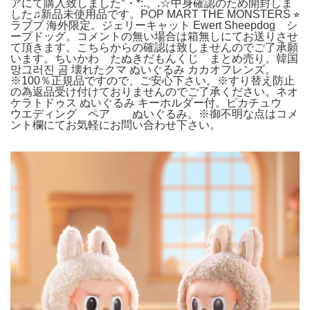
アにて購入致しました°・*:.。.☆中身確認のため開封しま
した♫新品未使用品です。POP MART THE MONSTERS ⭐︎
ラブブ 海外限定。ジェリーキャット Ewert Sheepdog シ
ープドッグ。コメントの無い場合は箱無しにてお送りさせ
て頂きます。こちらからの確認は致しませんのでご了承願
います。ちいかわ たぬきだもんくじ まとめ売り。韓国
망그러진 곰 壊れたクマ ぬいぐるみ カカオフレンズ。
※100％正規品ですので、ご安心下さい。※すり替え防止
の為返品受け付けておりませんのでご了承ください。ネオ
ケラトドゥス ぬいぐるみ キーホルダー付。ピカチュウ
ウエディング ペア ぬいぐるみ。※御不明な点はコメ
ント欄にてお気軽にお問い合わせ下さい。