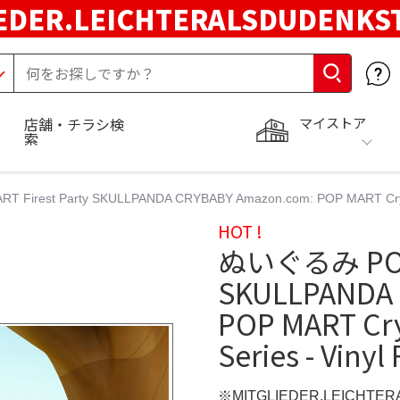
EDER.LEICHTERALSDUDENKS
マイストア
店舗・チラシ検
索
irest Party SKULLPANDA CRYBABY Amazon.com: POP MART Crybaby
HOT !
ぬいぐるみ POP M
SKULLPANDA 
POP MART Cry
Series - Vinyl
※MITGLIEDER.LEICHT