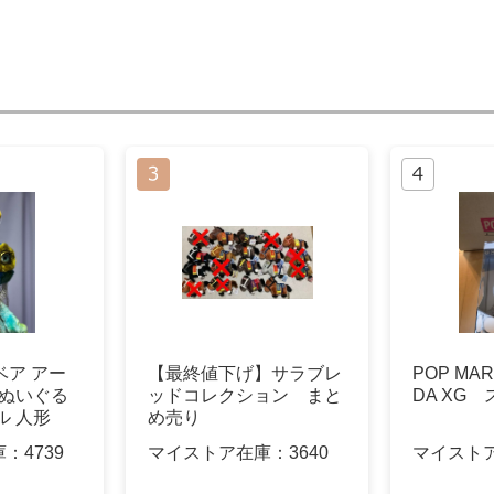
ベア アー
【最終値下げ】サラブレ
POP MAR
 ぬいぐる
ッドコレクション まと
DA XG
ル 人形
め売り
庫：
4739
マイストア在庫：
3640
マイスト