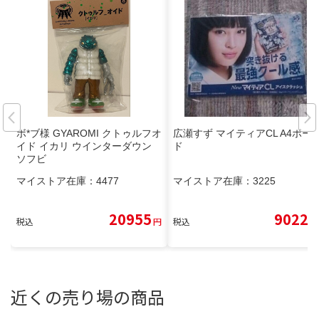
ボ*ブ様 GYAROMI クトゥルフオ
広瀬すず マイティアCL A4ボー
イド イカリ ウインターダウン
ド
ソフビ
マイストア在庫：
4477
マイストア在庫：
3225
20955
9022
税込
円
税込
円
近くの売り場の商品