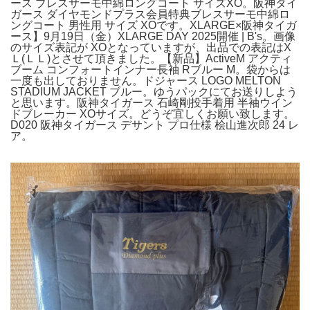
ース ブレスサーモ中綿ロングコート サイズXO。阪神タイ
ガース ダイヤモンドプラス会員特典ブレスサーモ中綿ロ
ングコート 男性用 サイズ XOです。XLARGE×阪神タイガ
ース】9月19日（金）XLARGE DAY 2025開催 | B's。画像
のサイズ表記が XOとなっていますが、出品での表記はX
Ｌ(ＬＬ)とさせて頂きました。【新品】ActiveM アクティ
ブーム コンフォートインナー長袖 Rブルー M。袋からは
一度も出しておりません。ドジャース LOGO MELTON
STADIUM JACKET ブルー。ゆうパックにてお送りしよう
と思います。阪神タイガース 石崎剛投手着用 半袖ウイン
ドブレーカー XOサイズ。どうぞ宜しくお願い致します。
D020 阪神タイガース デサント プロ仕様 桧山進次郎 24 レ
ア。