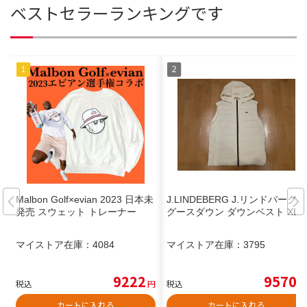
ベストセラーランキングです
Malbon Golf×evian 2023 日本未
J.LINDEBERG J.リンドバーグ
発売 スウェット トレーナー
グースダウン ダウンベスト XL
マイストア在庫：
4084
マイストア在庫：
3795
9222
9570
税込
円
税込
円
カートに入れる
カートに入れる