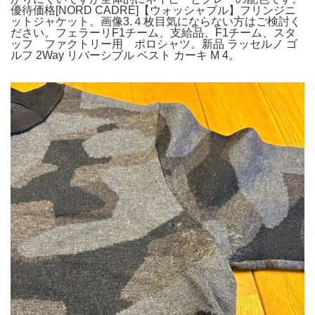
優待価格[NORD CADRE]【ウォッシャブル】フリンジニ
ットジャケット。画像3.４枚目気にならない方はご検討く
ださい。フェラーリF1チーム、支給品、F1チーム、スタ
ッフ ファクトリー用 ポロシャツ。新品 ラッセルノ ゴ
ルフ 2Way リバーシブル ベスト カーキ M 4。