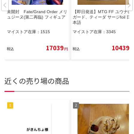
未開封 Fate/Grand Order メリ
【即日発送】MTG FF ユウナの
ュジーヌ(第二再臨) フィギュア
ガード、ティーダ サージfoil 日
本語
マイストア在庫：
1515
マイストア在庫：
3345
17039
10439
税込
円
税込
円
近くの売り場の商品