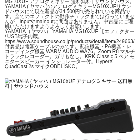
MG10XUF アナログミキサー 送料無料 | サウンドハウス。
YAMAHA ( ヤマハ )のアナログミキサーMG10XUFサウン
ドハウスにて現在新品が34,500円で売られている商品で
す。全てのエフェクトの動作チェックまでは行っていませ
んが、inputやmainoutに問題はありません。中古品にご理
解いただけますようよろしくお願いします。
YAMAHA（ヤマハ） YAMAHA MG10XUF 【エフェクター
/ USB端子内蔵。
https://www.soundhouse.co.jp/products/detail/item/249663/
付属品は電源ケーブルのみです。配信機器・PA機器・レ
コーディング機器 WARM AUDIO WA76。Zoom R8 マルチ
トラックレコーダー。ガリもなし。KRK Classic 5 ペア モ
ニタースピーカー インシュレーター付。HyperX
QuadCast 2s マイクOBELISKO。