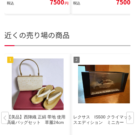
7500
7500
税込
円
税込
円
近くの売り場の商品
【美品】西陣織 正絹 帯地 使用
レクサス IS500 クライマック
高級バッグセット 草履24cm
スエディション ミニカー