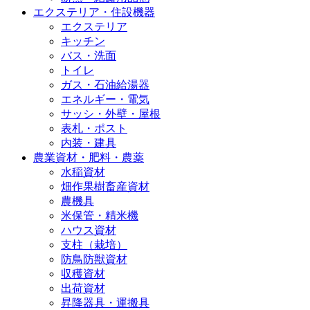
エクステリア・住設機器
エクステリア
キッチン
バス・洗面
トイレ
ガス・石油給湯器
エネルギー・電気
サッシ・外壁・屋根
表札・ポスト
内装・建具
農業資材・肥料・農薬
水稲資材
畑作果樹畜産資材
農機具
米保管・精米機
ハウス資材
支柱（栽培）
防鳥防獣資材
収穫資材
出荷資材
昇降器具・運搬具