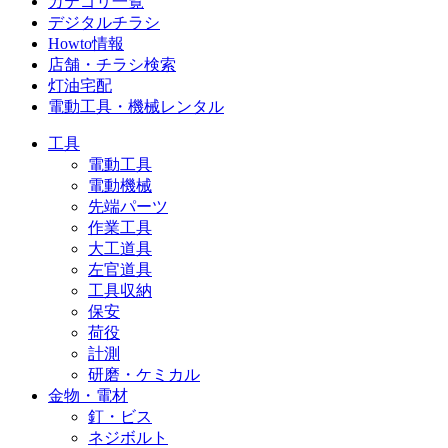
カテゴリ一覧
デジタルチラシ
Howto情報
店舗・チラシ検索
灯油宅配
電動工具・機械レンタル
工具
電動工具
電動機械
先端パーツ
作業工具
大工道具
左官道具
工具収納
保安
荷役
計測
研磨・ケミカル
金物・電材
釘・ビス
ネジボルト