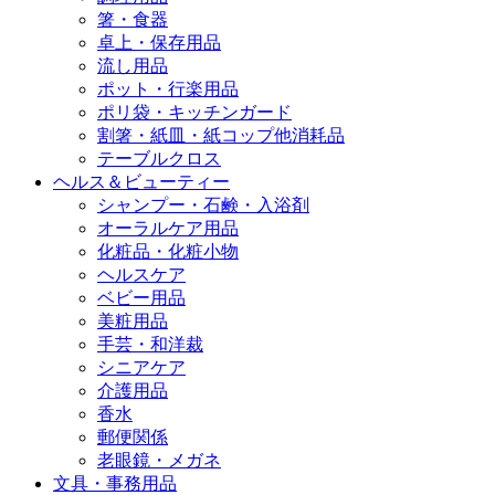
箸・食器
卓上・保存用品
流し用品
ポット・行楽用品
ポリ袋・キッチンガード
割箸・紙皿・紙コップ他消耗品
テーブルクロス
ヘルス＆ビューティー
シャンプー・石鹸・入浴剤
オーラルケア用品
化粧品・化粧小物
ヘルスケア
ベビー用品
美粧用品
手芸・和洋裁
シニアケア
介護用品
香水
郵便関係
老眼鏡・メガネ
文具・事務用品