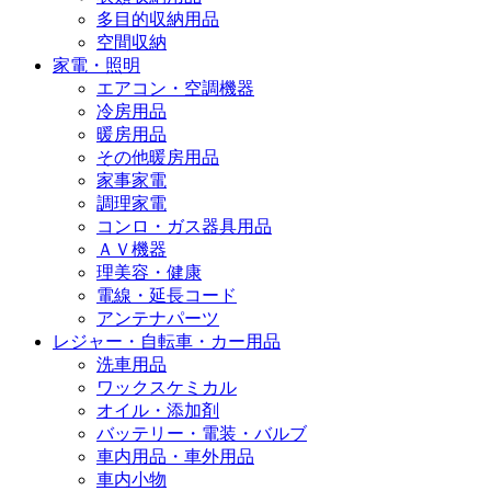
多目的収納用品
空間収納
家電・照明
エアコン・空調機器
冷房用品
暖房用品
その他暖房用品
家事家電
調理家電
コンロ・ガス器具用品
ＡＶ機器
理美容・健康
電線・延長コード
アンテナパーツ
レジャー・自転車・カー用品
洗車用品
ワックスケミカル
オイル・添加剤
バッテリー・電装・バルブ
車内用品・車外用品
車内小物