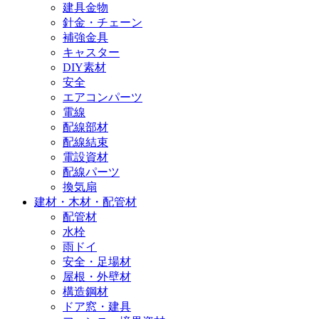
建具金物
針金・チェーン
補強金具
キャスター
DIY素材
安全
エアコンパーツ
電線
配線部材
配線結束
電設資材
配線パーツ
換気扇
建材・木材・配管材
配管材
水栓
雨ドイ
安全・足場材
屋根・外壁材
構造鋼材
ドア窓・建具