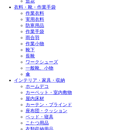
造花
衣料・靴・作業手袋
作業衣料
実用衣料
防寒用品
作業手袋
雨合羽
作業小物
靴下
長靴
ワークシューズ
一般靴、小物
傘
インテリア・家具・収納
ホームデコ
カーペット・室内敷物
屋内床材
カーテン・ブラインド
座布団・クッション
ベッド・寝具
こたつ用品
衣類収納用品