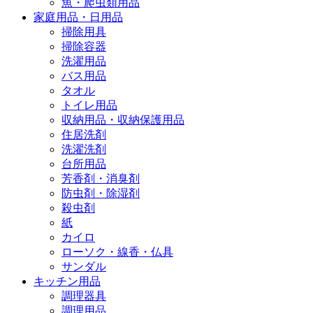
魚・爬虫類用品
家庭用品・日用品
掃除用具
掃除容器
洗濯用品
バス用品
タオル
トイレ用品
収納用品・収納保護用品
住居洗剤
洗濯洗剤
台所用品
芳香剤・消臭剤
防虫剤・除湿剤
殺虫剤
紙
カイロ
ローソク・線香・仏具
サンダル
キッチン用品
調理器具
調理用品