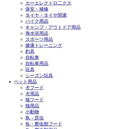
カーエレクトロ二クス
保安・補修
タイヤ・タイヤ関連
バイク用品
キャンプ・アウトドア用品
海水浴用品
スポーツ用品
健康トレーニング
釣具
自転車
自転車用品
玩具
シーズン玩具
ペット用品
犬フード
犬用品
猫フード
猫用品
小動物
鳥・昆虫
魚・爬虫類フード