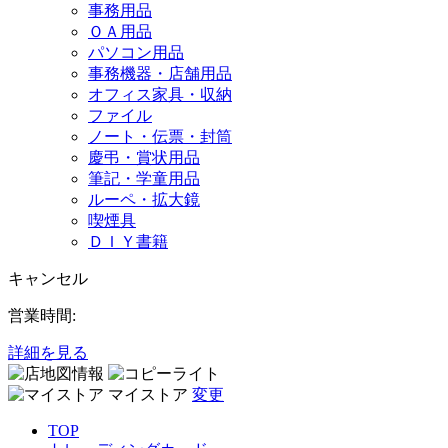
事務用品
ＯＡ用品
パソコン用品
事務機器・店舗用品
オフィス家具・収納
ファイル
ノート・伝票・封筒
慶弔・賞状用品
筆記・学童用品
ルーペ・拡大鏡
喫煙具
ＤＩＹ書籍
キャンセル
営業時間:
詳細を見る
マイストア
変更
TOP