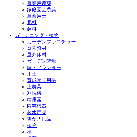
農業用農薬
家庭園芸農薬
農業用土
肥料
飼料
ガーデニング・植物
ガーデンファニチャー
庭園資材
屋外床材
ガーデン装飾
鉢・プランター
用土
育成園芸用品
土農具
刈払機
噴霧器
園芸機器
散水用品
雪かき用品
植物
種