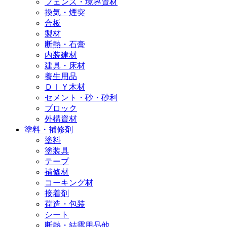
フェンス・境界資材
換気・煙突
合板
製材
断熱・石膏
内装建材
建具・床材
養生用品
ＤＩＹ木材
セメント・砂・砂利
ブロック
外構資材
塗料・補修剤
塗料
塗装具
テープ
補修材
コーキング材
接着剤
荷造・包装
シート
断熱・結露用品他