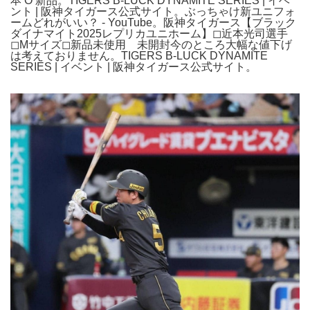
本 O 新品。TIGERS B-LUCK DYNAMITE SERIES | イベ
ント | 阪神タイガース公式サイト。ぶっちゃけ新ユニフォ
ームどれがいい？ - YouTube。阪神タイガース【ブラック
ダイナマイト2025レプリカユニホーム】◻︎近本光司選手
◻︎Mサイズ◻︎新品未使用 未開封今のところ大幅な値下げ
は考えておりません。TIGERS B-LUCK DYNAMITE
SERIES | イベント | 阪神タイガース公式サイト。