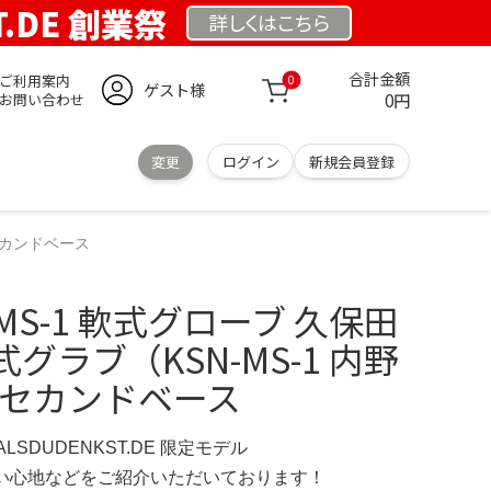
T.DE 創業祭
詳しくは
こちら
合計金額
ご利用案内
0
ゲスト様
0円
お問い合わせ
変更
ログイン
新規会員登録
 セカンドベース
SN-MS-1 軟式グローブ 久保田
グラブ（KSN-MS-1 内野
品 セカンドベース
ERALSDUDENKST.DE 限定モデル
の使い心地などをご紹介いただいております！