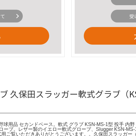
いて
受
る
式グローブ 久保田スラッガー軟式グラブ（KSN
野球用品 セカンドベース。軟式 グラブ KSN-MS-1型 投手 内野
。レザー製のイエロー軟式グローブ、Slugger KSN-MS-1、日本製
製、軟式用ご覧いただきありがとうございます。。久保田スラッガー（KUBO