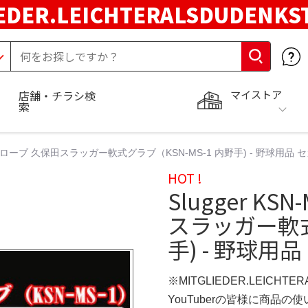
EDER.LEICHTERALSDUDENKS
マイストア
店舗・チラシ検
索
1 軟式グローブ 久保田スラッガー軟式グラブ（KSN-MS-1 内野手) - 野球用品
HOT !
Slugger K
スラッガー軟式
手) - 野球用
※MITGLIEDER.LEICHT
YouTuberの皆様に商品