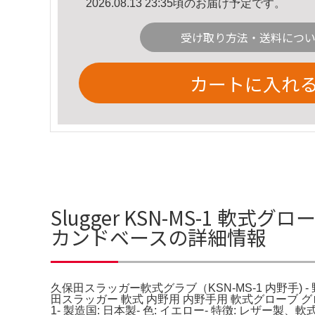
2026.08.13 23:35頃のお届け予定です。
受け取り方法・送料につ
カートに入れ
Slugger KSN-MS-1 軟
カンドベースの詳細情報
久保田スラッガー軟式グラブ（KSN-MS-1 内野手) - 
田スラッガー 軟式 内野用 内野手用 軟式グローブ グローブ
1- 製造国: 日本製- 色: イエロー- 特徴: レザー