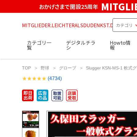
MITGLI
おかげさまで開設25周年
MITGLIEDER.LEICHTERALSDUDENKST.DE
カテゴリ一
デジタルチラ
Howto情
覧
シ
報
TOP
野球
グローブ
Slugger KSN-MS-
(4734)