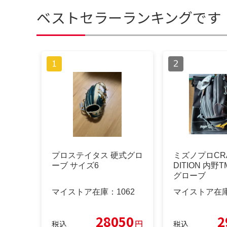
ベストセラーランキングです
プロステイタス 硬式グロ
ミズノプロCRA
ーブ サイズ6
DITION 内
グローブ
マイストア在庫：
1062
マイストア在
28050
2
円
税込
税込