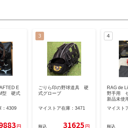
FTED E
ごりら印の野球道具 硬
RAG de
野TM型 硬式
式グローブ
野手用 
新品未使
ン
庫：
4309
マイストア在庫：
3471
マイスト
9883
31625
円
円
税込
税込