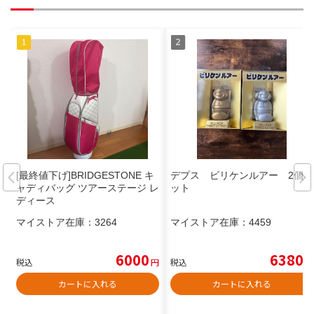
[最終値下げ]BRIDGESTONE キ
デプス ビリケンルアー 2個セ
ャディバッグ ツアーステージ レ
ット
ディース
マイストア在庫：
3264
マイストア在庫：
4459
6000
6380
税込
円
税込
円
カートに入れる
カートに入れる