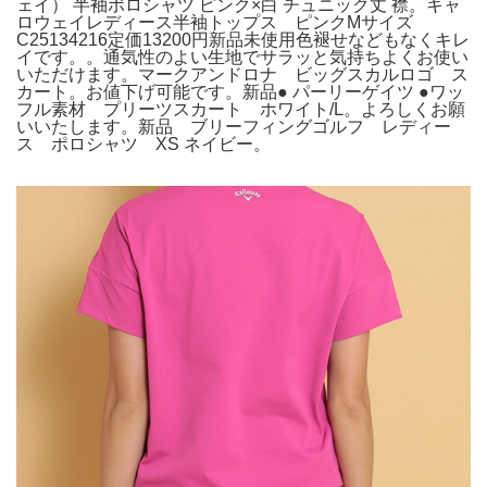
ェイ） 半袖ポロシャツ ピンク×白 チュニック丈 襟。キャ
ロウェイレディース半袖トップス ピンクMサイズ
C25134216定価13200円新品未使用色褪せなどもなくキレ
イです。。通気性のよい生地でサラッと気持ちよくお使い
いただけます。マークアンドロナ ビッグスカルロゴ ス
カート。お値下げ可能です。新品● パーリーゲイツ ●ワッ
フル素材 プリーツスカート ホワイト/L。よろしくお願
いいたします。新品 ブリーフィングゴルフ レディー
ス ポロシャツ XS ネイビー。