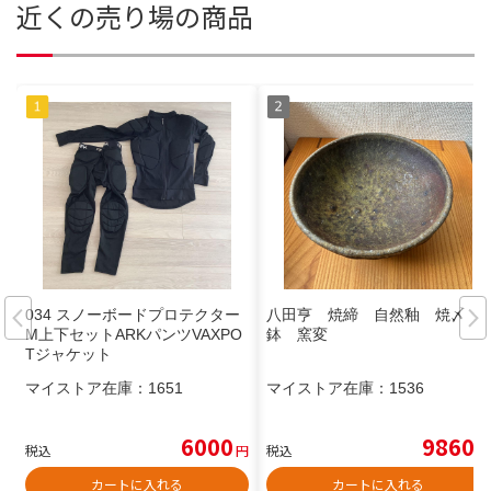
近くの売り場の商品
034 スノーボードプロテクター
八田亨 焼締 自然釉 焼〆
M上下セットARKパンツVAXPO
鉢 窯変
Tジャケット
マイストア在庫：
1651
マイストア在庫：
1536
6000
9860
税込
円
税込
円
カートに入れる
カートに入れる