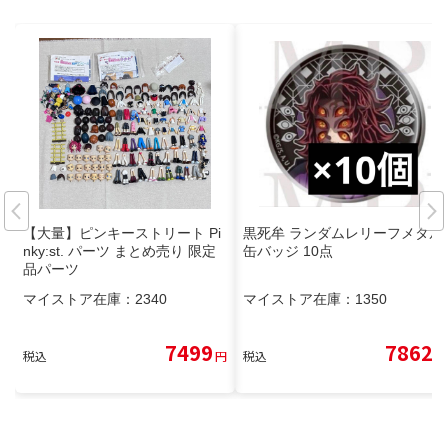
【大量】ピンキーストリート Pi
黒死牟 ランダムレリーフメタル
nky:st. パーツ まとめ売り 限定
缶バッジ 10点
品パーツ
マイストア在庫：
2340
マイストア在庫：
1350
7499
7862
税込
円
税込
円