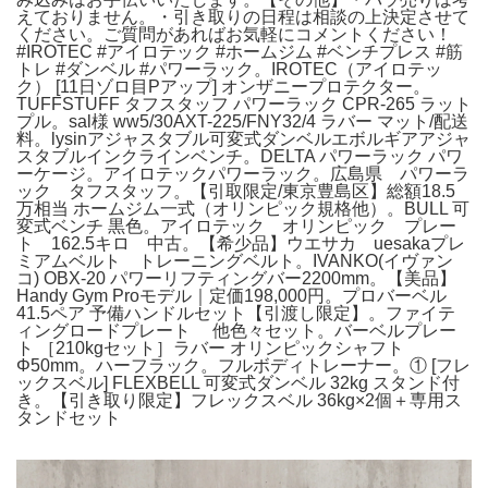
えておりません。・引き取りの日程は相談の上決定させて
ください。ご質問があればお気軽にコメントください！
#IROTEC #アイロテック #ホームジム #ベンチプレス #筋
トレ #ダンベル #パワーラック。IROTEC（アイロテッ
ク） [11日ゾロ目Pアップ] オンザニープロテクター。
TUFFSTUFF タフスタッフ パワーラック CPR-265 ラット
プル。sal様 ww5/30AXT-225/FNY32/4 ラバー マット/配送
料。lysinアジャスタブル可変式ダンベルエボルギアアジャ
スタブルインクラインベンチ。DELTA パワーラック パワ
ーケージ。アイロテックパワーラック。広島県 パワーラ
ック タフスタッフ。【引取限定/東京豊島区】総額18.5
万相当 ホームジム一式（オリンピック規格他）。BULL 可
変式ベンチ 黒色。アイロテック オリンピック プレー
ト 162.5キロ 中古。【希少品】ウエサカ uesakaプレ
ミアムベルト トレーニングベルト。IVANKO(イヴァン
コ) OBX-20 パワーリフティングバー2200mm。【美品】
Handy Gym Proモデル｜定価198,000円。プロバーベル
41.5ペア 予備ハンドルセット【引渡し限定】。ファイテ
ィングロードプレート 他色々セット。バーベルプレー
ト ［210kgセット］ラバー オリンピックシャフト
Φ50mm。ハーフラック。フルボディトレーナー。① [フレ
ックスベル] FLEXBELL 可変式ダンベル 32kg スタンド付
き。【引き取り限定】フレックスベル 36kg×2個＋専用ス
タンドセット