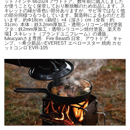
ット 7インチ 661024 アウトドア。数年前に購入しました
が使うことなく保管しており断捨離のため出品します。ス
キレットの縁が茶色い部分ありますが、サビ等ではなく他
の部分同様つるつるしています。製造時によるものだと思
います。約Φ18cm（鍋径）×4（深さ）cm（全長：約
31cm）本体：鉄3.2mm厚加工・透明シリコーン焼付塗装
フタ：鉄2mm厚加工・透明シリコーン焼付塗装。楽天市
場】スキレット（ブランドユニフレーム）の通販。
fukucyanさま専用 Fire Beast5 日常、アウトドア、キャ
ンプ。✨希少新品✨EVEREST エベロースター 焼肉 カセ
ットコンロ EVR-105