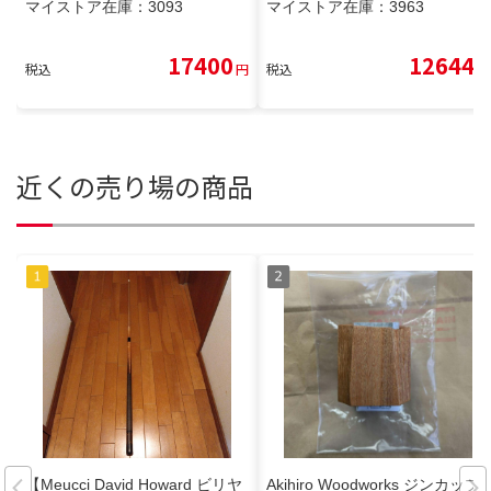
マイストア在庫：
3093
マイストア在庫：
3963
17400
12644
税込
円
税込
円
近くの売り場の商品
【Meucci David Howard ビリヤ
Akihiro Woodworks ジンカップ