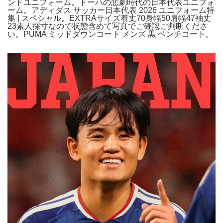
ンドユニフォーム。ドーハの悲劇時代の日本代表ユニフォ
ーム。アディダス サッカー日本代表 2026 ユニフォーム特
集 | スペシャル。EXTRAサイズ着丈70身幅50肩幅47袖丈
23素人採寸なので状態含めて写真でご確認ご判断くださ
い。PUMA ミッドダウンコート メンズ 黒 ベンチコート。