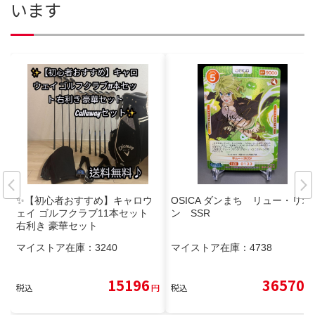
います
✨【初心者おすすめ】キャロウ
OSICA ダンまち リュー・リオ
ェイ ゴルフクラブ11本セット
ン SSR
右利き 豪華セット
マイストア在庫：
3240
マイストア在庫：
4738
15196
36570
税込
円
税込
円