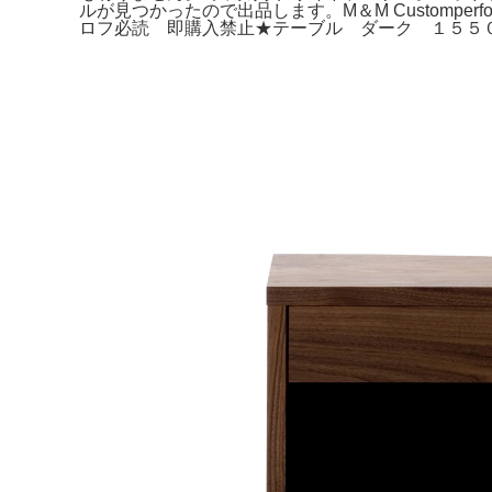
ルが見つかったので出品します。M＆M Customp
ロフ必読 即購入禁止★テーブル ダーク １５５