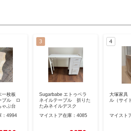
木一枚板
Sugarbabe エトゥベラ
大塚家具
ーブル ロ
ネイルテーブル 折りた
ル（サイ
ちゃぶ台
たみネイルデスク
庫：
4994
マイストア在庫：
4085
マイスト