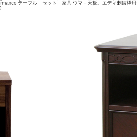
erformance テーブル セット 家具 ウマ＋天板。エディ
０