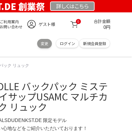
T.DE 創業祭
詳しくは
こちら
合計金額
ご利用案内
0
ゲスト様
0円
お問い合わせ
変更
ログイン
新規会員登録
クパック リュック
OLLE バックパック ミステ
イサップUSAMC マルチカ
ク リュック
ERALSDUDENKST.DE 限定モデル
の使い心地などをご紹介いただいております！