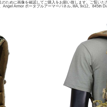
のために画像を確認してご購入をお願い致します。ご覧いただき
mor ポータブルアーマーパネル, IIIA, 9x12。845th Diagnost