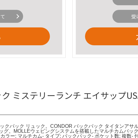
いて
受
る
パック ミステリーランチ エイサップUS
クパック リュック。CONDOR バックパック タイタンアサルトパ
プバッグ。MOLLEウェビングシステムを搭載したマルチカムバ
: マルチカム- タイプ: バックパック- ポケット数: 複数- 付