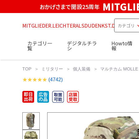
MITGLI
おかげさまで開設25周年
MITGLIEDER.LEICHTERALSDUDENKST.DE
カテゴリ一
デジタルチラ
Howto情
覧
シ
報
TOP
ミリタリー
個人装備
マルチカム MOLL
(4742)