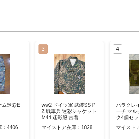
ナム迷彩E
ww2 ドイツ軍 武装SS P
パラクレ
S
Z 戦車兵 迷彩ジャケット
ーチ マ
M44 迷彩服 古着
ク4個セ
庫：
4406
マイストア在庫：
1828
マイスト