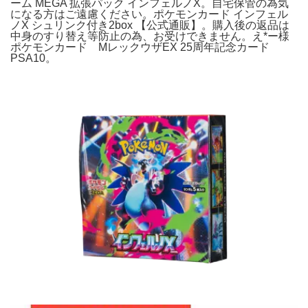
ーム MEGA 拡張パック インフェルノX。自宅保管の為気
になる方はご遠慮ください。ポケモンカード インフェル
ノX シュリンク付き2box 【公式通販】。購入後の返品は
中身のすり替え等防止の為、お受けできません。え*ー様
ポケモンカード MレックウザEX 25周年記念カード
PSA10。