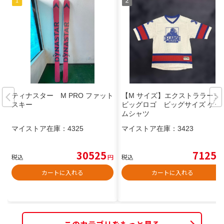
ティナスター M PRO ファット
【M サイズ】エクストララージ
スキー
ビッグロゴ ビッグサイズ ゲー
ムシャツ
マイストア在庫：
4325
マイストア在庫：
3423
30525
7125
税込
円
税込
円
カートに入れる
カートに入れる
このカテゴリをもっと見る