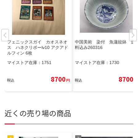
フェニックスガイ カオスネオ
中国美術 染付 魚蓮紋鉢 送
ス ハネクリボーlv10 アクアド
料込み260316
ルフィン 6枚
マイストア在庫：
1751
マイストア在庫：
1730
8700
8700
税込
円
税込
円
近くの売り場の商品