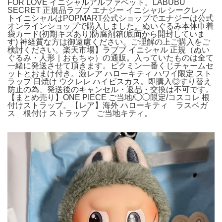
FOR LOVE イニシャルアルファベット。LABUBU
SECRET 正規品ラブブ エナジー イニシャル シークレッ
トイニシャルはPOPMART公式ショップでエナジーは公式
オンラインショップで購入しました。ぬいぐるみ本体巾着
袋カード(初期キズあり)防腐剤箱(底面から開封していま
す) 神経質な方は御遠慮ください。ご理解の上ご購入をご
検討ください。楽天市場】ラブブ イニシャル 正規（ぬい
ぐるみ・人形｜おもちゃ）の通販。入っていたものは全て
一緒に発送させて頂きます。ピクミン一番くじチャームセ
ットとおまけ付き。激レア ハローキティ ハワイ限定 スト
ラップ 日焼け ウクレレ ハイビスカス。即購入◎すり替え
防止の為、発送後のキャンセル・返品・交換は不可です。
【まとめ売り】ONE PIECE ご当地/◯◯限定/コスコレ 根
付けストラップ。【レア】海外 ハローキティ ラスベガ
ス 根付け ストラップ ご当地キティ。