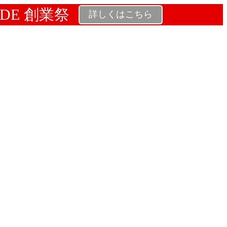
T.DE 創業祭
詳しくは
こちら