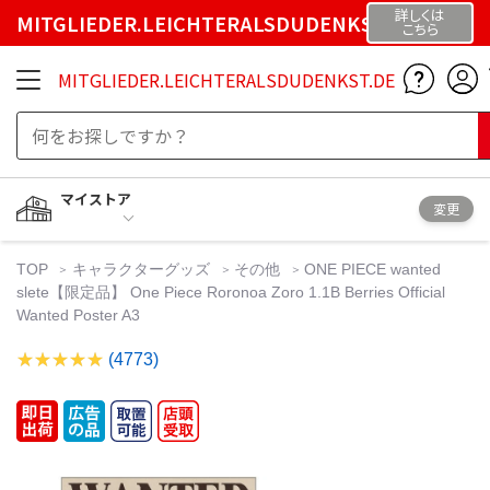
詳しくは
MITGLIEDER.LEICHTERALSDUDENKST.DE
こちら
MITGLIEDER.LEICHTERALSDUDENKST.DE
マイストア
変更
TOP
キャラクターグッズ
その他
ONE PIECE wanted
slete【限定品】 One Piece Roronoa Zoro 1.1B Berries Official
Wanted Poster A3
(4773)