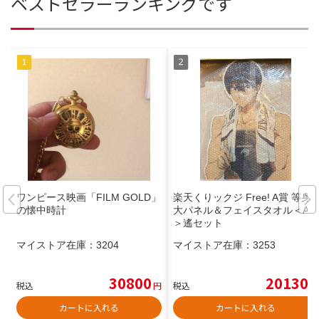
ベストセラーランキングです
ワンピース映画「FILM GOLD」
楽天くりックジ Free! A賞 等身
の懐中時計
大パネル＆フェイスタオル＜A-1
＞遙セット
マイストア在庫：
3204
マイストア在庫：
3253
30800
20130
税込
円
税込
円
カートに入れる
カートに入れる