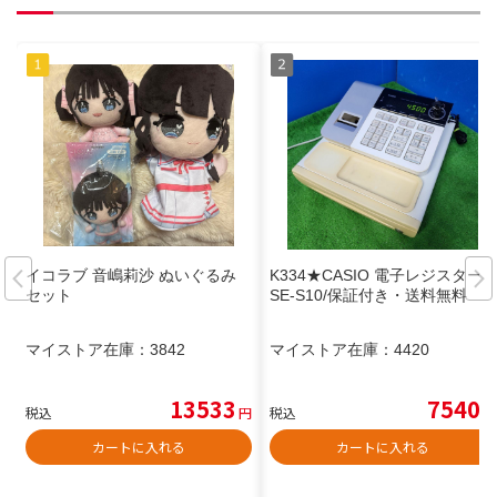
イコラブ 音嶋莉沙 ぬいぐるみ
K334★CASIO 電子レジスター
セット
SE-S10/保証付き・送料無料
マイストア在庫：
3842
マイストア在庫：
4420
13533
7540
税込
円
税込
円
カートに入れる
カートに入れる