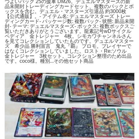
つよいパック 25の援軍 DM26。デュエルマスターズの新
品未開封トレーディングカードセット、複数のパックとボ
ックスを含む。デュエル・マスターズ引退品 約3000枚
【公式通販】。- アイテム名: デュエルマスターズ トレー
ディングカード- パッケージ数: 複数パック- 状態: 新品未開
封- テーマ: デュエルマスターズ- ボックス: 複数ボックスご
覧いただきありがとうございます。龍素記号wDサイクル
ペディア 金トレジャー 4枚。シモカワチャンネルさん
を見てコレクションしていたものです。デュエルマスター
ズ 希少品 勝利宣言 鬼丸『覇』 プロモ。プレイヤーで
はなくコレクションしていました。ロスト・Re:ソウル
金トレジャー 3枚セット。コレクション整理のため出品
です。coco様。種別...その他セット商品