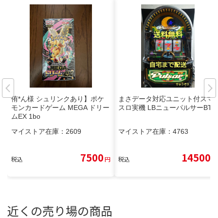
侑*ん様 シュリンクあり】ポケ
まさデータ対応ユニット付スマ
モンカードゲーム MEGA ドリー
スロ実機 LBニューパルサーBT
ムEX 1bo
マイストア在庫：
2609
マイストア在庫：
4763
7500
14500
税込
円
税込
円
近くの売り場の商品