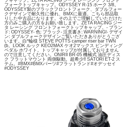
プキャップ。ZETA RACING ジータ レーシング フロント
フォークトップキャップ。ODYSSEY R-15 ホーク 3/8。
ODYSSEY製のブラックフロントフォーク、ダブルフォー
クデザインで耐久性に優れ、BMXに最適。こちら部品取
りした中古品になります。その上でご理解していただけた
方のみご購入の方をお願い致します。ZETA RACING ジー
タ レーシング フロントフォークトップキャップ。- ブラン
ド: ODYSSEY- 色: ブラック- 注意書き: WARNING!- デザイ
ン: ダブルフォークデザインご覧いただきありがとうござ
います。白*輪様 STEVE POTTS camper riser bar TWN
(b。LOOK ルック KEO2MAX ケオ2マックス ビンディング
ペダル ホワイト。トップキャップが付属しておりません
ので注意してください。ONIRII BR-05 機械式 油圧ディス
ク フラットマウント 両側駆動。超希少‼️ SATORI ET-2 ス
テム。#BMX#BMXパーツ#フラットランド#オデッセイ
#ODYSSEY