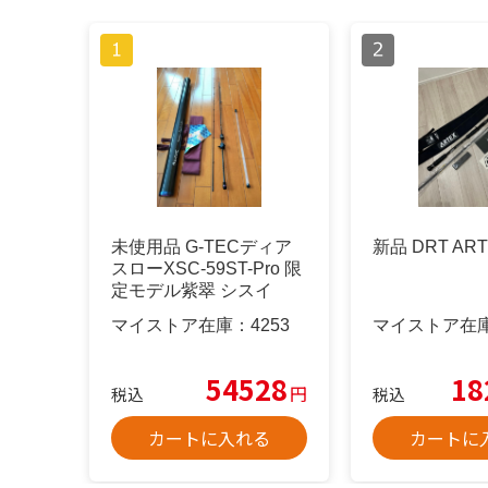
未使用品 G-TECディア
新品 DRT ART
スローXSC-59ST-Pro 限
定モデル紫翠 シスイ
マイストア在庫：
4253
マイストア在
54528
18
円
税込
税込
カートに入れる
カートに