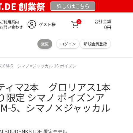
T.DE 創業祭
詳しくは
こちら
合計金額
ご利用案内
0
ゲスト様
0円
お問い合わせ
変更
ログイン
新規会員登録
0M-5、シマノ×ジャッカル 16 ポイズン
ティマ2本 グロリアス1本
り限定 シマノ ポイズンア
10M-5、シマノ×ジャッカル
ERALSDUDENKST.DE 限定モデル