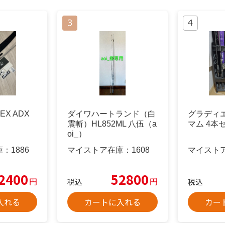
EX ADX
ダイワハートランド（白
グラディ
震斬）HL852ML 八伍（a
マム 4本
oi_）
庫：
1886
マイストア在庫：
1608
マイスト
2400
52800
円
円
税込
税込
入れる
カートに入れる
カー