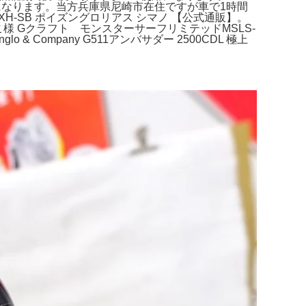
になります。当方兵庫県尼崎市在住ですが車で1時間
-SB ポイズングロリアス シマノ 【公式通販】。
。ぶ*こ様 Gクラフト モンスターサーフリミテッドMSLS-
o & Company G511アンバサダー 2500CDL 極上