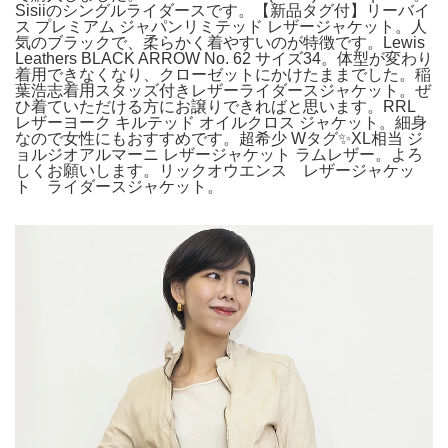
Sisiiのシングルライダースです。【新品タグ付】リーバイ
ス プレミアム ジャパンリミテッド レザージャケット。人
気のブラックで、柔らかく着やすいのが特徴です。Lewis
Leathers BLACK ARROW No. 62 サイズ34。体型が変わり
着用できなくなり、クローゼットにかけたままでした。稲
葉浩志着用スタッズ付きレザーライダースジャケット。ぜ
ひ着ていただける方にお譲りできればと思います。RRL
レザーヨーク キルテッド オイルクロス ジャケット。細身
なので女性にもおすすめです。超希少 Wタグ✨XL相当 ジ
ョルジオアルマーニ レザージャケット ラムレザー。よろ
しくお願いします。リックオウエンス レザージャケッ
ト ライダースジャケット。