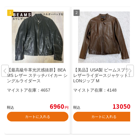
【最高級牛革光沢感抜群】BEA
【美品】USA製 ビームスプラス
MS レザー ステッチバイカー シ
レザーライダースジャケットTA
ングルライダース
LONジップ M
マイストア在庫：
4657
マイストア在庫：
4148
6960
13050
税込
円
税込
円
カートに入れる
カートに入れる