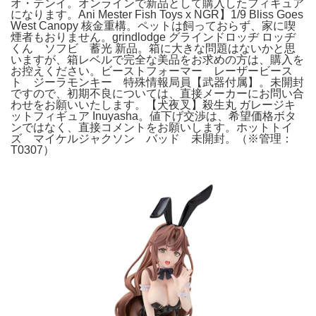
オ・テンイ。オンラインで新品として購入したフィギュア
になります。Ani Mester Fish Toys x NGR】1/9 Bliss Goes
West Canopy 核金重構。ペットは飼っておらず、家に喫
煙者もおりません。grindlodge グラインドロッヂ ロッヂ
くん ソフビ 蓄光 新品。箱に大きな問題はないかと思
いますが、箱レベルで完全な美品をお求めの方は、購入を
お控えください。ビーストフォーマー レーザービース
ト ジーラモンキー 特殊情報局員【武器付属】。未開封
ですので、初期不良については、直接メーカーにお問い合
わせをお願いいたします。【犬夜叉】殺生丸 ガレージキ
ットフィギュア Inuyasha。値下げ交渉は、希望価格ボタ
ンではなく、直接コメントをお願いします。ホットトイ
ズ マイケルジャクソン バッド 未開封。（※管理：
T0307）