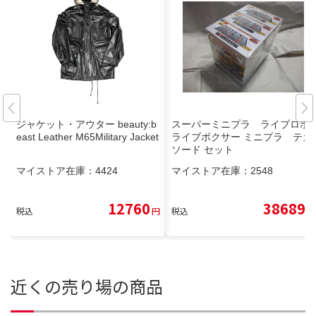
ジャケット・アウター beauty:b
スーパーミニプラ ライブロボ
east Leather M65Military Jacket
ライブボクサー ミニプラ テガ
ソード セット
マイストア在庫：
4424
マイストア在庫：
2548
12760
38689
税込
円
税込
円
近くの売り場の商品