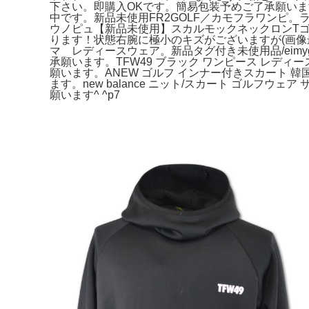
下さい。即購入OKです。簡易包装予めご了承願います。T
中です。新品未使用FR2GOLF／カモフラワンピ
ウノピュ【新品未使用】スカルモックネックロンTゴ
ります！状態右腕に極小のキズがございますが(画
マ レディースウェア。新品タグ付き未使用品/eimy
承願います。TFW49 ブラック ワンピース レディ
願います。ANEW ゴルフ インナー付きスカート 韓国
ます。new balance ニット/スカート ゴルフウ
願います^ ^p7