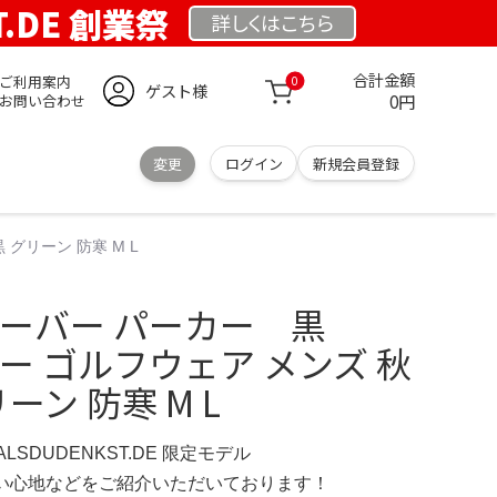
T.DE 創業祭
詳しくは
こちら
合計金額
ご利用案内
0
ゲスト様
0円
お問い合わせ
変更
ログイン
新規会員登録
 グリーン 防寒 M L
ルオーバー パーカー 黒
カー ゴルフウェア メンズ 秋
ーン 防寒 M L
ERALSDUDENKST.DE 限定モデル
の使い心地などをご紹介いただいております！