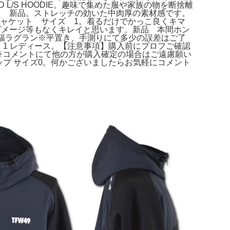
 L/S HOODIE。趣味で集めた服や家族の物を断捨離
ク 新品。ストレッチの効いた中肉厚の素材感です。
ジャケット サイズ 1。着るだけでかっこ良くキマ
ダメージ等もなくキレイと思います。新品 本間ホン
cm肩幅ラグラン※平置き、手測りにて多少の誤差はご了
ット 1 レディース。【注意事項】購入前にプロフご確認
まで。※コメントにて他の方が購入確定の場合はご遠慮願い
セットアップ サイズ0。何かございましたらお気軽にコメント