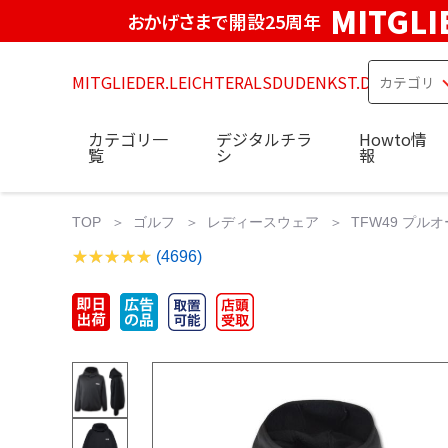
MITGLI
おかげさまで開設25周年
MITGLIEDER.LEICHTERALSDUDENKST.DE
カテゴリ一
デジタルチラ
Howto情
覧
シ
報
TOP
ゴルフ
レディースウェア
TFW49 プル
(4696)