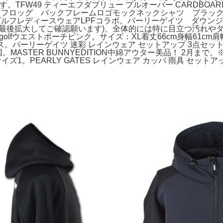
FW49 ティーエフダブリュー プルオーバー CARDBOARD
。ラフロッグ バックフレームロゴモックネックシャツ ブラッ
ルフレディースウェアLPFコラボ。パーリーゲイツ ダウン
像最後拡大してご確認願います)、全体的には特に目立つ汚れや
golfウエストポーチピンク。サイズ：XL着丈66cm身幅61
ース。パーリーゲイツ 迷彩 レインウェア セットアップ 3点セ
。MASTER BUNNYEDITION中綿アウター美品！ 2月
ェア サイズ1。PEARLY GATES レインウェア カッパ 雨具 