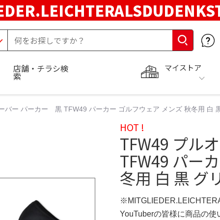
EDER.LEICHTERALSDUDENKS
マイストア
店舗・チラシ検
索
オーバー パーカー 黒 TFW49 パーカー ゴルフウェア メンズ 秋冬用 白 黒
HOT !
TFW49 プ
TFW49 パー
冬用 白 黒 グリ
※MITGLIEDER.LEICHT
YouTuberの皆様に商品