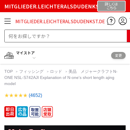
詳しくは
MITGLIEDER.LEICHTERALSDUDENKST.DE
こちら
MITGLIEDER.LEICHTERALSDUDENKST.DE
マイストア
変更
TOP
フィッシング
ロッド
美品 メジャークラフトN-
ONE NSL-S742AJI Explanation of N-one's short length ajing
model
(4652)