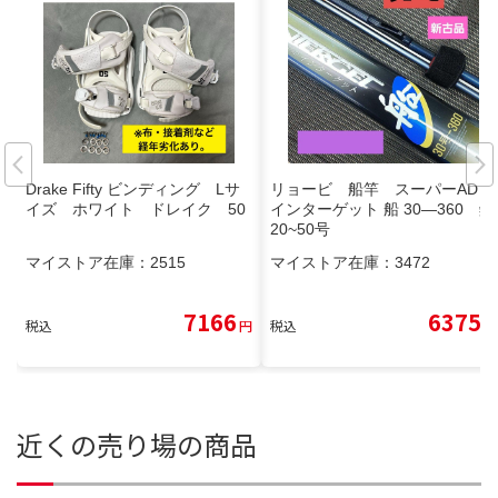
Drake Fifty ビンディング Lサ
リョービ 船竿 スーパーAD
イズ ホワイト ドレイク 50
インターゲット 船 30―360 錘
20~50号
マイストア在庫：
2515
マイストア在庫：
3472
7166
6375
税込
円
税込
円
近くの売り場の商品