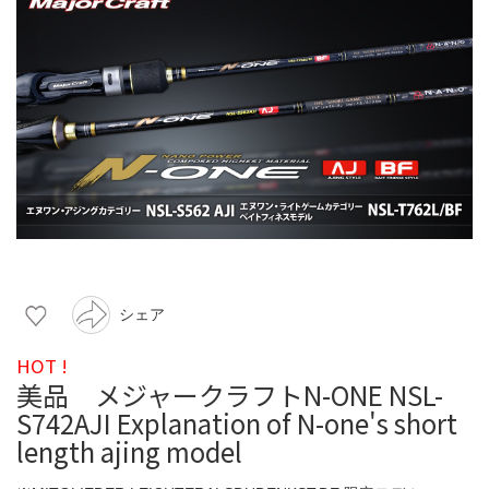
シェア
HOT !
美品 メジャークラフトN-ONE NSL-
S742AJI Explanation of N-one's short
length ajing model