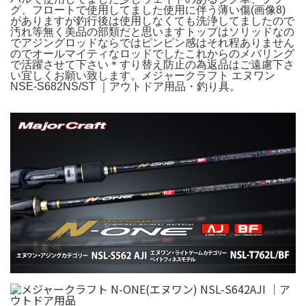
グ、フロートで使用してました使用に伴う薄い傷(画像8)
がありますが釣行後は使用しなくても洗浄してましたので
汚れ等無く美品の部類だと思いますトップはソリッドなの
でアジングロッドならではピンピン感はそれ程ありません
のでオールマイティなロッドでしたこれからのメバリング
で活躍させて下さい＊すり替え防止の為返品はご遠慮下さ
い宜しくお願い致します。メジャークラフト エヌワン
NSE-S682NS/ST ｜アウトドア用品・釣り具。