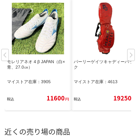
モレリアネオ 4 β JAPAN（白×
パーリーゲイツキャディーバッ
青、27.0㎝）
ク
マイストア在庫：
3905
マイストア在庫：
4613
11600
19250
税込
円
税込
円
近くの売り場の商品