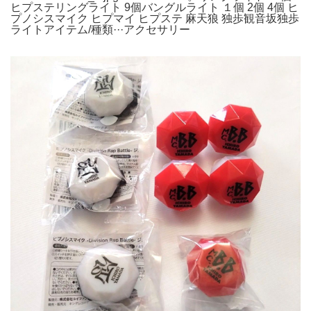
ヒプステリングライト 9個バングルライト １個 2個 4個 ヒ
プノシスマイク ヒプマイ ヒプステ 麻天狼 独歩観音坂独歩
ライトアイテム/種類···アクセサリー