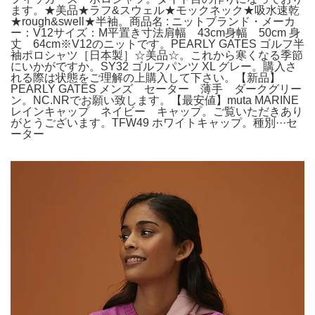
ます。★美品★ラフ&スウェル★モックネック★吸水速乾
★rough&swell★半袖。商品名 : ニットブランド・メーカ
ー：V12サイズ：M平置き寸法肩幅 43cm身幅 50cm 身
丈 64cm※V12のニットです。PEARLY GATES ゴルフ半
袖ポロシャツ［日本製］☆美品☆。これから寒くなる季節
にいかがですか。SY32 ゴルフパンツ XL グレー。購入さ
れる際は状態をご理解の上購入して下さい。【新品】
PEARLY GATES メンズ セーター 薄手 ダークグリー
ン。NC.NRでお願い致します。【最安値】muta MARINE
レインキャップ ネイビー キャップ。ご覧いただきあり
がとうございます。TFW49 ホワイトキャップ。種別···セ
ーター