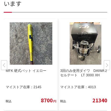
います
MFK 硬式バット イエロー
3回のみ使用ダイワ DAIWA 24
セルテート LT 3000 XH
マイストア在庫：
2145
マイストア在庫：
4013
8700
21340
税込
円
税込
円