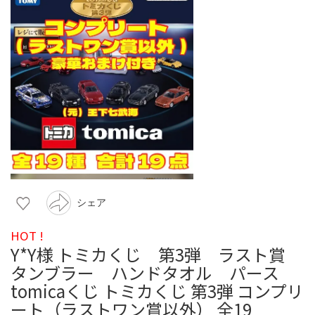
シェア
HOT !
Y*Y様 トミカくじ 第3弾 ラスト賞
タンブラー ハンドタオル パース
tomicaくじ トミカくじ 第3弾 コンプリ
ート（ラストワン賞以外） 全19