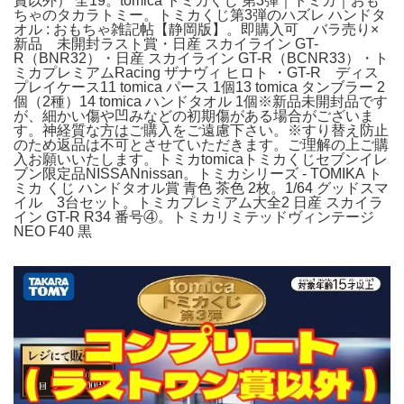
賞以外） 全19。tomica トミカくじ 第3弾｜トミカ｜おも
ちゃのタカラトミー。トミカくじ第3弾のハズレ ハンドタ
オル : おもちゃ雑記帖【静岡版】。即購入可 バラ売り×
新品 未開封ラスト賞・日産 スカイライン GT-
R（BNR32）・日産 スカイライン GT-R（BCNR33）・ト
ミカプレミアムRacing ザナヴィ ヒロト ・GT-R ディス
プレイケース11 tomica パース 1個13 tomica タンブラー 2
個（2種）14 tomica ハンドタオル 1個※新品未開封品です
が、細かい傷や凹みなどの初期傷がある場合がございま
す。神経質な方はご購入をご遠慮下さい。※すり替え防止
のため返品は不可とさせていただきます。ご理解の上ご購
入お願いいたします。トミカtomicaトミカくじセブンイレ
ブン限定品NISSANnissan。トミカシリーズ - TOMIKA ト
ミカ くじ ハンドタオル賞 青色 茶色 2枚。1/64 グッドスマ
イル 3台セット。トミカプレミアム大全2 日産 スカイラ
イン GT-R R34 番号④。トミカリミテッドヴィンテージ
NEO F40 黒