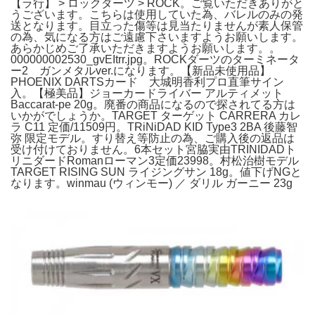
【ラ行】 > ロックダーツ > ROCK。ご覧いただきありがと
うございます。こちらは使用していた為、バレルのみの発
送となります。目立った傷等は見当たりませんが素人保管
の為、気になる方はご遠慮下さいますようお願いします。
あらかじめご了承いただきますようお願いします。。
000000002530_gvEItrr.jpg。ROCKダーツのターミネータ
ー2 ガンメタルver.になります。【新品未使用品】
PHOENIX DARTSカード 大城明香利プロ直筆サイン
入。【極美品】ジョーカードライバー アルティメット
Baccarat-pe 20g。廃番の商品になるので探されてる方は
いかがでしょうか。TARGET ターゲット CARRERA カレ
ラ C11 定価/11509円。TRiNiDAD KID Type3 2BA 後藤智
弥 限定モデル。すり替え等防止の為、ご購入後の返品は
受け付けておりません。6本セット宮脇実由TRINIDADト
リニダードRomanローマン3定価23998。村松治樹モデル
TARGET RISING SUN ライジングサン 18g。値下げNGと
なります。winmau (ウィンモー) ／ ダリル ガーニー 23g