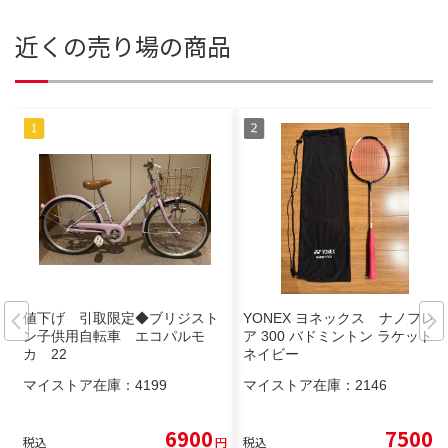
近くの売り場の商品
値下げ 引取限定◆ブリジスト
YONEX ヨネックス ナノフレ
ン子供用自転車 エコパルモ
ア 300 バドミントン ラケット
カ 22
ネイビー
マイストア在庫：
4199
マイストア在庫：
2146
6900
7500
税込
円
税込
円