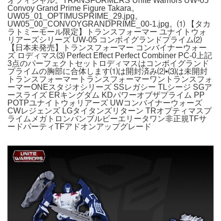
オフィシャル。TRANSFORMERS Unite Warriors UW-05
Convoy Grand Prime Figure Takara。
UW05_01_OPTIMUSPRIME_29.jpg。
UW05_00_CONVOYGRANDPRIME_00-1.jpg。⑴ 【タカ
ラトミーモール限定】トランスフォーマー ユナイトウォ
リアーズシリーズ UW-05 コンボイグランドプライム⑵
【日本未発売】トランスフォーマー コンバイナーウォー
ズ ロディマス⑶ Perfect Effect Perfect Combiner PC-0上記
3点のパーフェクトセットロディマスはコンボイグランド
プライムの胸部に合体します⑴は開封済み⑵•⑶は未開封
トランスフォーマートランスフォーマーワントランスフォ
ーマーONEスタジオシリーズ SSレガシー TLシージ SGア
ースライズ ERキングダム KDパワーオブザプライム PP
POTPユナイトウォリアーズ UWコンバイナーウォーズ
CWレジェンズ LGタイタンズリターン TRオプティマスプ
ライムメガトロンバンブルビーエリータワン非正規TFサ
ードパーティTFアドオンアップグレード