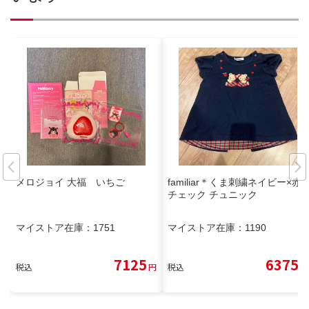
メロジョイ 大福 いちご
familiar＊くま刺繍ネイビー×赤
チェック チュニック
マイストア在庫：
1751
マイストア在庫：
1190
7125
6375
税込
円
税込
円