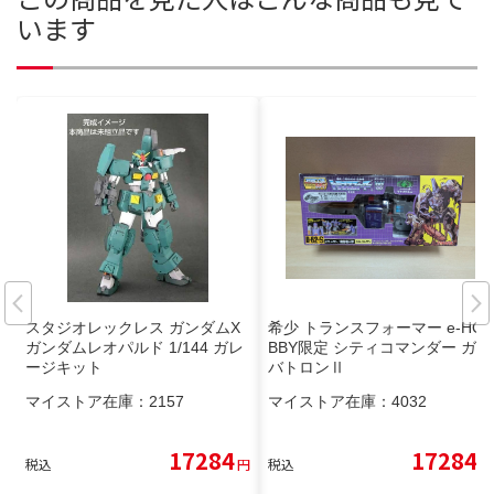
います
スタジオレックレス ガンダムX
希少 トランスフォーマー e-HO
ガンダムレオパルド 1/144 ガレ
BBY限定 シティコマンダー ガル
ージキット
バトロンⅡ
マイストア在庫：
2157
マイストア在庫：
4032
17284
17284
税込
円
税込
円