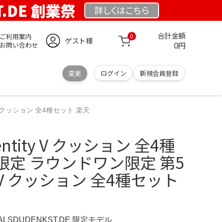
T.DE 創業祭
詳しくは
こちら
合計金額
ご利用案内
0
ゲスト様
0円
お問い合わせ
変更
ログイン
新規会員登録
 V クッション 全4種セット 楽天
entity V クッション 全4種
定 ラウンドワン限定 第5
ty V クッション 全4種セット
ERALSDUDENKST.DE 限定モデル