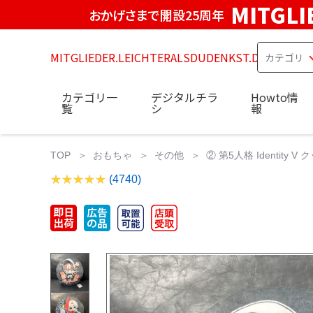
MITGLI
おかげさまで開設25周年
MITGLIEDER.LEICHTERALSDUDENKST.DE
カテゴリ一
デジタルチラ
Howto情
覧
シ
報
TOP
おもちゃ
その他
② 第5人格 Identity
(4740)