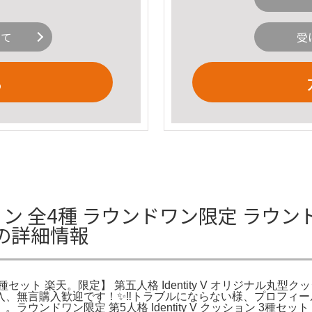
いて
受
る
ッション 全4種 ラウンドワン限定 ラウンドワ
天の詳細情報
 全4種セット 楽天。限定】 第五人格 Identity V オリジナル丸
購入、無言購入歓迎です！✨‼️トラブルにならない様、プロフィー
ンドワン限定 第5人格 Identity V クッション 3種セッ