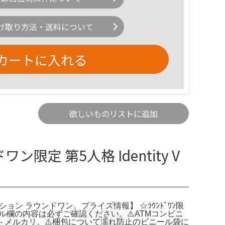
け取り方法・送料について
カートに入れる
欲しいものリストに追加
ン限定 第5人格 Identity V
型クッション ラウンドワン。プライズ情報】 ☆ﾗｳﾝﾄﾞﾜﾝ限
ル欄の内容は必ずご確認ください。⚠️ATMコンビニ
ト - メルカリ。⚠️梱包について濡れ防止のビニール袋に