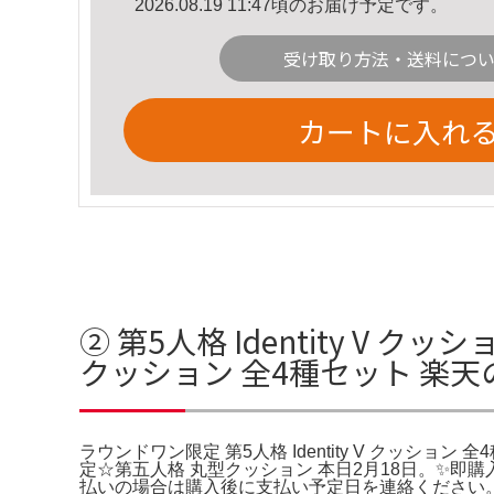
2026.08.19 11:47頃のお届け予定です。
受け取り方法・送料につ
カートに入れ
② 第5人格 Identity V ク
クッション 全4種セット 楽
ラウンドワン限定 第5人格 Identity V クッション
定☆第五人格 丸型クッション 本日2月18日。✨即
払いの場合は購入後に支払い予定日を連絡ください。。ラウ