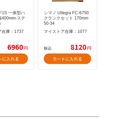
ts F1S 一体型ハ
シマノ Ultegra FC-6750
400mm-ステ
クランクセット 170mm
m
50-34
ア在庫：
1737
マイストア在庫：
1077
6960
8120
円
円
税込
トに入れる
カートに入れる