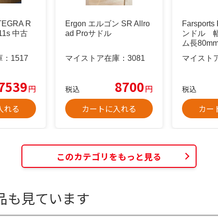
TEGRA R
Ergon エルゴン SR Allro
Farspor
 11s 中古
ad Proサドル
ンドル 幅
ム長80m
庫：
1517
マイストア在庫：
3081
マイスト
7539
8700
円
円
税込
税込
入れる
カートに入れる
カー
このカテゴリをもっと見る
品も見ています