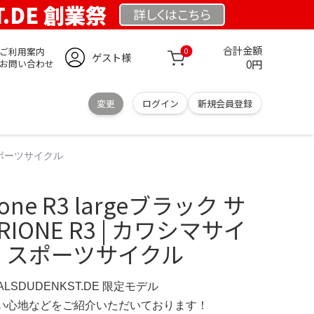
T.DE 創業祭
詳しくは
こちら
合計金額
ご利用案内
0
ゲスト様
0円
お問い合わせ
変更
ログイン
新規会員登録
 スポーツサイクル
ne R3 largeブラック サ
ARIONE R3 | カワシマサイ
| スポーツサイクル
ERALSDUDENKST.DE 限定モデル
の使い心地などをご紹介いただいております！