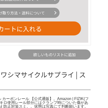
け取り方法・送料について
カートに入れる
欲しいものリストに追加
3 | カワシマサイクルサプライ | ス
ル カーボンレール 【公式通販】。Amazon | FIZIK(フ
購入2回100キロ使用レール部分にはクランプ時についた傷があ
すり替え防止対策スミ。。状態は写真にて判断願います。